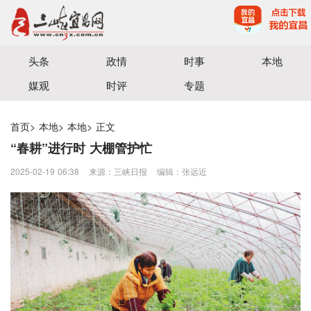
宜昌三峡融媒体中心主办
头条
政情
时事
本地
媒观
时评
专题
首页
>
本地
>
本地
>
正文
“春耕”进行时 大棚管护忙
2025-02-19 06:38
来源：三峡日报
编辑：张远近