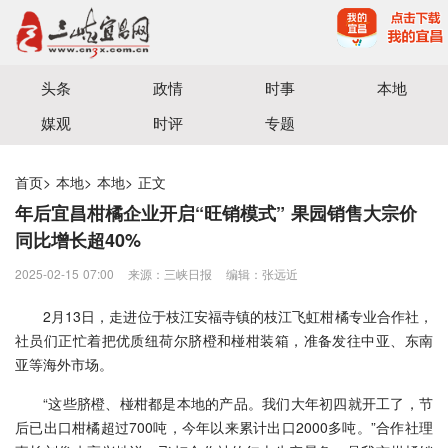
宜昌三峡融媒体中心主办
头条
政情
时事
本地
媒观
时评
专题
首页
>
本地
>
本地
>
正文
年后宜昌柑橘企业开启“旺销模式” 果园销售大宗价
同比增长超40%
2025-02-15 07:00
来源：三峡日报
编辑：张远近
2月13日，走进位于枝江安福寺镇的枝江飞虹柑橘专业合作社，
社员们正忙着把优质纽荷尔脐橙和椪柑装箱，准备发往中亚、东南
亚等海外市场。
“这些脐橙、椪柑都是本地的产品。我们大年初四就开工了，节
后已出口柑橘超过700吨，今年以来累计出口2000多吨。”合作社理