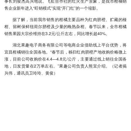
事长刘俊杰高兴地说。飞虹合作社的红火生产景象，是我市柑橘销
售企业新年进入“旺销模式”实现“开门红”的一个缩影。
据了解，当前我市销售的柑橘主要品种为红肉脐橙、贮藏的椪
柑、留树保鲜纽荷尔脐橙及少量的晚熟杂柑。春节以来，全市柑橘
销售果园大宗价维持在3.2元/公斤左右，同比增长超40%。
湖北果趣电子商务有限公司等电商企业借助线上平台优势，将
宜昌柑橘销往全国各地。“春节后，秭归红肉脐橙产地收购价略微上
涨，目前公司收购价在4.4—4.8元/公斤，主要通过线上销往全国各
地，日发货量在2万单左右。”果趣公司负责人熊宜介绍。（记者揭
兴伟，通讯员卫玲玲、黄俊）