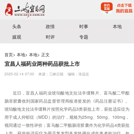
宜昌三峡融媒体中心主办
头条
政情
时事
本地
媒观
时评
专题
首页
>
本地
>
本地
>
正文
宜昌人福药业两种药品获批上市
2025-02-14 07:00
来源：三峡日报
编辑：张远近
近日，宜昌人福药业琥珀酸地文拉法辛缓释片、富马酸二甲酯
肠溶胶囊收到国家药品监督管理局核准签发的《药品注册证书》。
琥珀酸地文拉法辛缓释片按照化学药品3类获批上市，获批适应症为
用于成人抑郁症（MDD）的治疗，规格为25mg、50mg、100mg，
视同通过一致性评价；富马酸二甲酯肠溶胶囊作为化学药品4类获批
上市，获批的适应症为用于复发型多发性硬化成年患者的治疗，包