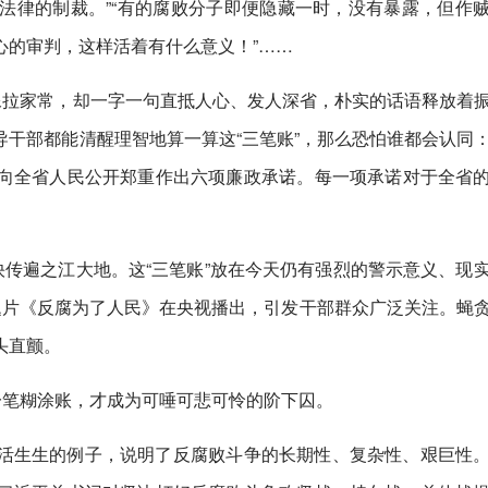
法律的制裁。”“有的腐败分子即便隐藏一时，没有暴露，但作
心的审判，这样活着有什么意义！”……
像拉家常，却一字一句直抵人心、发人深省，朴实的话语释放着
干部都能清醒理智地算一算这“三笔账”，那么恐怕谁都会认同
向全省人民公开郑重作出六项廉政承诺。每一项承诺对于全省
快传遍之江大地。这“三笔账”放在今天仍有强烈的警示意义、现
题片《反腐为了人民》在央视播出，引发干部群众广泛关注。蝇
头直颤。
一笔糊涂账，才成为可唾可悲可怜的阶下囚。
活生生的例子，说明了反腐败斗争的长期性、复杂性、艰巨性