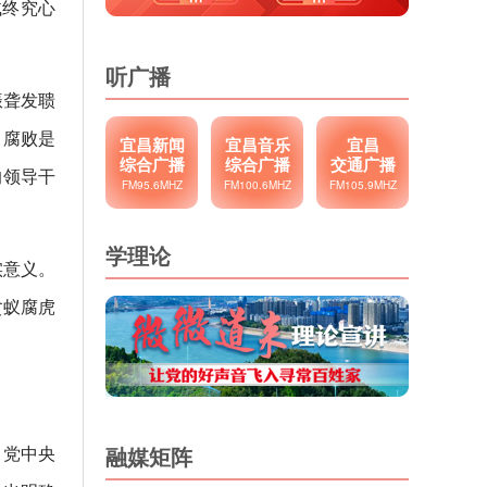
贼终究心
听广播
振聋发聩
：腐败是
宜昌新闻
宜昌音乐
宜昌
综合广播
综合广播
交通广播
的领导干
FM95.6MHZ
FM100.6MHZ
FM105.9MHZ
学理论
实意义。
贪蚁腐虎
。党中央
融媒矩阵