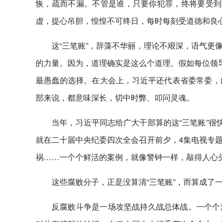
恢，疏而不漏。不管是谁，只要你犯罪，终将要受到
虚，提心吊胆，惶惶不可终日，每时每刻受道德和良
这“三笔账”，辞藻不华丽，理论不艰深，语气更
的力量。因为，道理确实是这么个道理。假如每位领导
最愚蠢的选择。在大会上，习近平还代表省委常委，
部来说，都意味深长，切中时弊、叩问灵魂。
当年，习近平同志给广大干部算的这“三笔账”很
就在二十届中央纪委四次全会召开前夕，4集电视专
祸……一个个鲜活的案例，就像警钟一样，敲得人心
这些腐败分子，正是没算清“三笔账”，而算成了
反腐败斗争是一场攻坚战持久战总体战。一个个