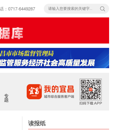
717-6449287
专题
读报纸