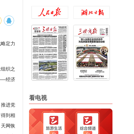
战略定力
党组织之
——经济
看电视
、推进党
与得到相
，天网恢