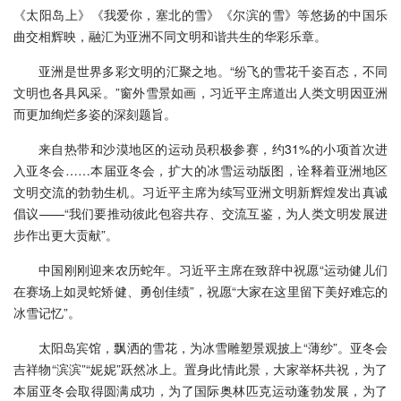
《太阳岛上》《我爱你，塞北的雪》《尔滨的雪》等悠扬的中国乐
曲交相辉映，融汇为亚洲不同文明和谐共生的华彩乐章。
亚洲是世界多彩文明的汇聚之地。“纷飞的雪花千姿百态，不同
文明也各具风采。”窗外雪景如画，习近平主席道出人类文明因亚洲
而更加绚烂多姿的深刻题旨。
来自热带和沙漠地区的运动员积极参赛，约31%的小项首次进
入亚冬会……本届亚冬会，扩大的冰雪运动版图，诠释着亚洲地区
文明交流的勃勃生机。习近平主席为续写亚洲文明新辉煌发出真诚
倡议——“我们要推动彼此包容共存、交流互鉴，为人类文明发展进
步作出更大贡献”。
中国刚刚迎来农历蛇年。习近平主席在致辞中祝愿“运动健儿们
在赛场上如灵蛇矫健、勇创佳绩”，祝愿“大家在这里留下美好难忘的
冰雪记忆”。
太阳岛宾馆，飘洒的雪花，为冰雪雕塑景观披上“薄纱”。亚冬会
吉祥物“滨滨”“妮妮”跃然冰上。置身此情此景，大家举杯共祝，为了
本届亚冬会取得圆满成功，为了国际奥林匹克运动蓬勃发展，为了