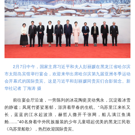
2月7日中午，国家主席习近平和夫人彭丽媛在黑龙江省哈尔滨
市太阳岛宾馆举行宴会，欢迎来华出席哈尔滨第九届亚洲冬季运动
会开幕式的国际贵宾。这是习近平和彭丽媛同贵宾们合影留念。新
华社记者 丁海涛 摄
前往宴会厅沿途，一旁陈列的冰花陶瓷灵动隽永，沉淀着冰雪
的静谧；凤尾竹婆娑葱郁，澎湃着早春的生机。“乌苏里江来长又
长，蓝蓝的江水起波浪，赫哲人撒开千张网，船儿满江鱼满
舱……”40名身着中外民族服装的少年儿童唱起优美的黑龙江民歌
《乌苏里船歌》，热烈欢迎国际贵宾。