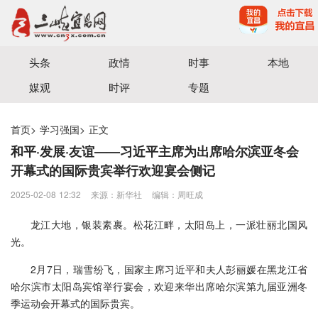
宜昌三峡融媒体中心主办
头条
政情
时事
本地
媒观
时评
专题
首页
>
学习强国
>
正文
和平·发展·友谊——习近平主席为出席哈尔滨亚冬会
开幕式的国际贵宾举行欢迎宴会侧记
2025-02-08 12:32
来源：新华社
编辑：周旺成
龙江大地，银装素裹。松花江畔，太阳岛上，一派壮丽北国风
光。
2月7日，瑞雪纷飞，国家主席习近平和夫人彭丽媛在黑龙江省
哈尔滨市太阳岛宾馆举行宴会，欢迎来华出席哈尔滨第九届亚洲冬
季运动会开幕式的国际贵宾。