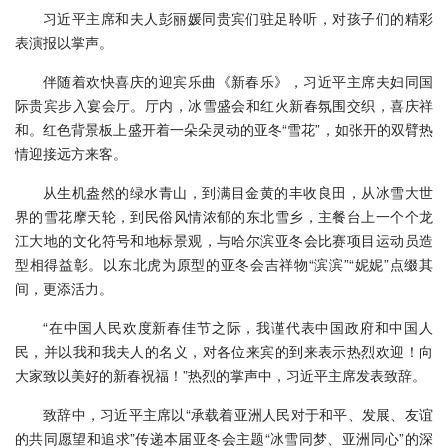
习近平主席和夫人彭丽媛同贵宾们驻足聆听，对孩子们的精彩
表演报以掌声。
伴随着欢快喜庆的迎宾乐曲《新春乐》，习近平主席夫妇同国
际贵宾步入宴会厅。厅内，冰雪盛会和红火新春氛围交织，喜庆祥
和。红色背景板上盛开着一朵朵灵动的亚冬“雪花”，如张开的双臂热
情迎接远方来客。
从生机盎然的绿水青山，到满目金黄的丰收良田，从冰雪大世
界的雪花摩天轮，到民俗风情浓郁的东北雪乡，主餐台上一个个龙
江大地的文化符号和地标景观，与哈尔滨亚冬会比赛项目运动员造
型相得益彰。以东北虎为原型的亚冬会吉祥物“滨滨”“妮妮”点缀其
间，更添活力。
“在中国人民欢度新春佳节之际，我谨代表中国政府和中国人
民，并以我和我夫人的名义，对各位来宾的到来表示热烈欢迎！向
大家致以美好的新春祝福！”热烈的掌声中，习近平主席发表致辞。
致辞中，习近平主席以“承载着亚洲人民对于和平、发展、友谊
的共同愿望和追求”传递本届亚冬会主题“冰雪同梦、亚洲同心”的深