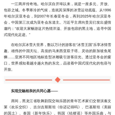
一江两岸传奇地。哈尔滨自开埠以来，就是一座多元、开放、
包容之城。冬季寒冷的气候，造就其深厚的冰雪运动底蕴。从1996
年哈尔滨亚冬会，到2007年长春亚冬会，再到2025年哈尔滨亚冬
会，中国第三次成为亚冬会东道主。习近平主席向贵宾们发出盛情
邀约：“欢迎大家畅游这片热情洋溢、开放包容的黑土地，追寻中国
式现代化足迹。”
在哈尔滨冰雪大世界，数以万计的游客在“冰雪王国”乐享冰情雪
趣。雄伟的中国天坛、高耸的马来西亚双子塔、灵动的新加坡鱼尾
狮……亚洲不同地区地标造型冰雕吸引游客目光。透过亚冬会的窗
口，世界感知着越冷越火热的东北，品读着中国式现代化的包容与
开放。
实现交融相亲的共同心愿——
席间，黑龙江省歌舞剧院交响乐团的青年艺术家们交替演奏文
莱《欢乐交织》、吉尔吉斯斯坦《你还记得吗》、巴基斯坦《美丽
的国土》、泰国《新年快乐》、韩国《桔梗谣》等外国乐曲，与