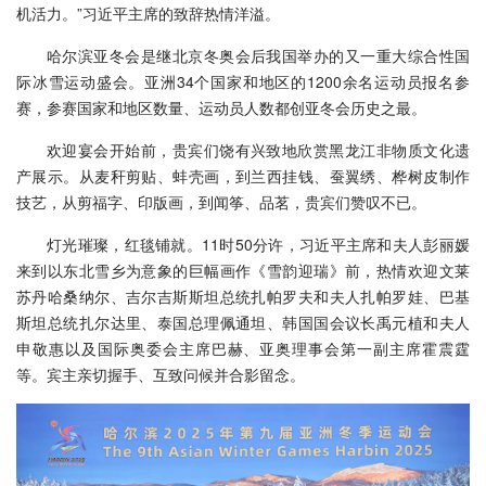
机活力。”习近平主席的致辞热情洋溢。
哈尔滨亚冬会是继北京冬奥会后我国举办的又一重大综合性国
际冰雪运动盛会。亚洲34个国家和地区的1200余名运动员报名参
赛，参赛国家和地区数量、运动员人数都创亚冬会历史之最。
欢迎宴会开始前，贵宾们饶有兴致地欣赏黑龙江非物质文化遗
产展示。从麦秆剪贴、蚌壳画，到兰西挂钱、蚕翼绣、桦树皮制作
技艺，从剪福字、印版画，到闻筝、品茗，贵宾们赞叹不已。
灯光璀璨，红毯铺就。11时50分许，习近平主席和夫人彭丽媛
来到以东北雪乡为意象的巨幅画作《雪韵迎瑞》前，热情欢迎文莱
苏丹哈桑纳尔、吉尔吉斯斯坦总统扎帕罗夫和夫人扎帕罗娃、巴基
斯坦总统扎尔达里、泰国总理佩通坦、韩国国会议长禹元植和夫人
申敬惠以及国际奥委会主席巴赫、亚奥理事会第一副主席霍震霆
等。宾主亲切握手、互致问候并合影留念。