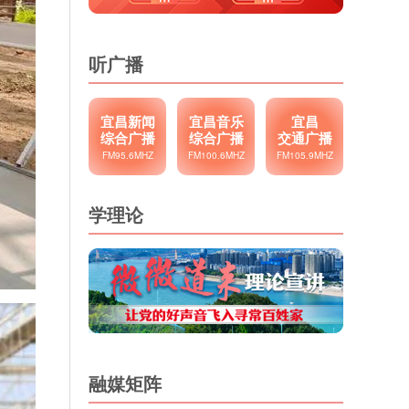
听广播
宜昌新闻
宜昌音乐
宜昌
综合广播
综合广播
交通广播
FM95.6MHZ
FM100.6MHZ
FM105.9MHZ
学理论
融媒矩阵