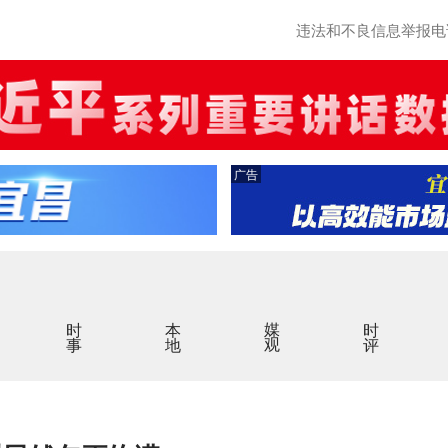
违法和不良信息举报电话：0
广告
时事
本地
媒观
时评