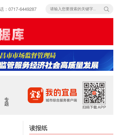
717-6449287
专题
读报纸