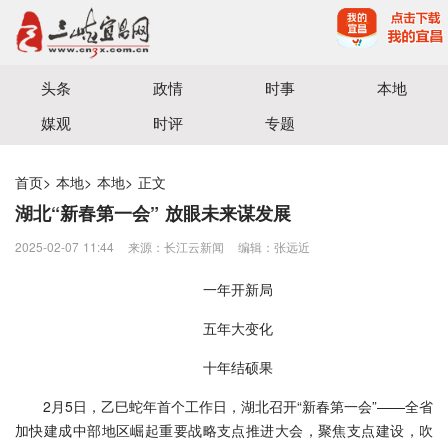
宜昌三峡融媒体中心主办
头条
政情
时事
本地
媒观
时评
专题
首页
>
本地
>
本地
>
正文
湖北“新春第一会” 放眼未来谋发展
2025-02-07 11:44
来源：长江云新闻
编辑：张远近
一年开新局
五年大变化
十年结硕果
2月5日，乙巳蛇年首个工作日，湖北召开“新春第一会”——全省
加快建成中部地区崛起重要战略支点推进大会，聚焦支点建设，吹