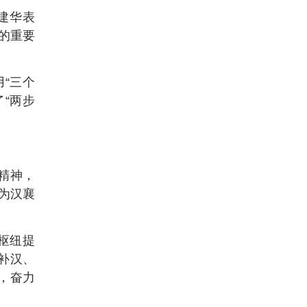
建华表
的重要
“三个
“两步
。
精神，
为汉襄
枢纽提
补汉、
，奋力