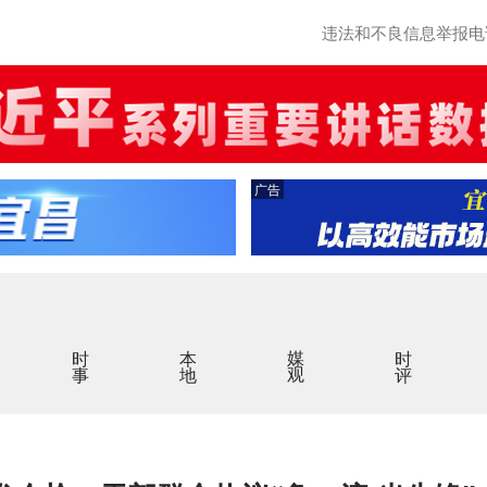
违法和不良信息举报电话：0
广告
时事
本地
媒观
时评