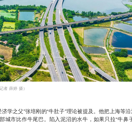
记者 薛婷 摄）
经济学之父”张培刚的“牛肚子”理论被提及。他把上海等
部城市比作牛尾巴。陷入泥沼的水牛，如果只拉“牛鼻子