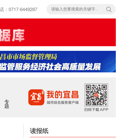
717-6449287
专题
读报纸