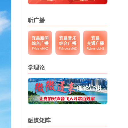
听广播
宜昌新闻
宜昌音乐
宜昌
综合广播
综合广播
交通广播
FM95.6MHZ
FM100.6MHZ
FM105.9MHZ
学理论
融媒矩阵