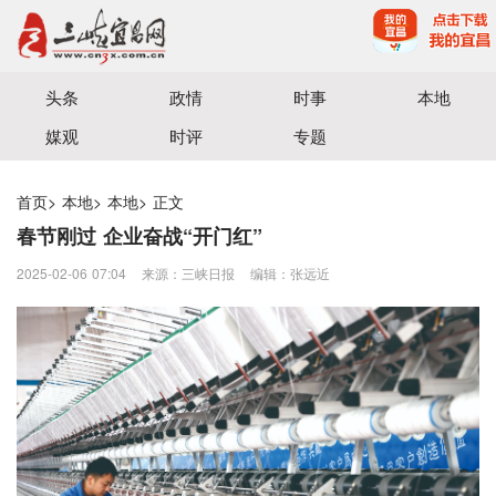
宜昌三峡融媒体中心主办
头条
政情
时事
本地
媒观
时评
专题
首页
>
本地
>
本地
>
正文
春节刚过 企业奋战“开门红”
2025-02-06 07:04
来源：三峡日报
编辑：张远近