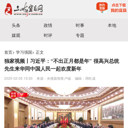
宜昌三峡融媒体中心主办
头条
政情
时事
本地
媒观
时评
专题
首页
>
学习强国
>
正文
独家视频丨习近平：“不出正月都是年” 很高兴总统
先生来华同中国人民一起欢度新年
2025-02-05 15:30
来源：央视新闻客户端
编辑：周旺成