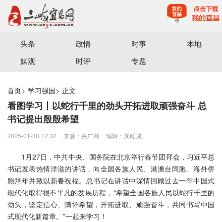
宜昌三峡融媒体中心主办
头条
政情
时事
本地
媒观
时评
专题
首页
>
学习强国
>
正文
看图学习丨以蛇行千里的劲头开拓进取顽强奋斗 总
书记提出殷殷希望
2025-01-30 12:32
来源：央广网
编辑：周旺成
1月27日，中共中央、国务院在北京举行春节团拜会，习近平总
书记发表热情洋溢的讲话，向全国各族人民、港澳台同胞、海外侨
胞拜年并致以新春祝福。总书记在讲话中深情回顾过去一年中国式
现代化取得很不平凡的发展历程，“希望全国各族人民以蛇行千里的
劲头，坚定信心、满怀希望，开拓进取、顽强奋斗，共同书写中国
式现代化新篇章。”一起来学习！