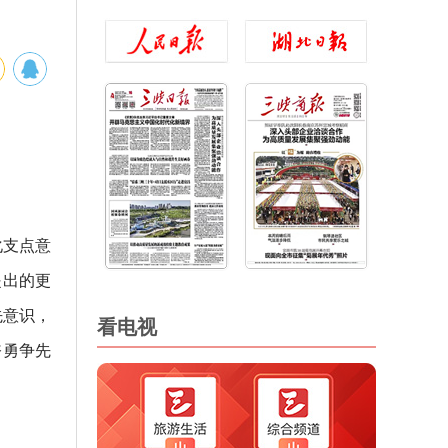
化支点意
提出的更
先意识，
看电视
奋勇争先