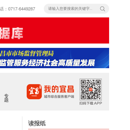
717-6449287
专题
读报纸