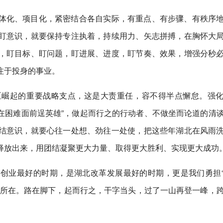
体化、项目化，紧密结合各自实际，有重点、有步骤、有秩序
盯意识，就要保持专注执着，持续用力、矢志拼搏，在胸怀大
，盯目标、盯问题，盯进展、进度，盯节奏、效果，增强分秒
注于投身的事业。
区崛起的重要战略支点，这是大责重任，容不得半点懈怠。强
“在困难面前逞英雄”，做起而行之的行动者、不做坐而论道的清
结意识，就要心往一处想、劲往一处使，把这些年湖北在风雨
释放出来，用团结凝聚更大力量、取得更大胜利、实现更大成功
创业最好的时期，是湖北改革发展最好的时期，更是我们勇担
气所在。路在脚下，起而行之，干字当头，过了一山再登一峰，