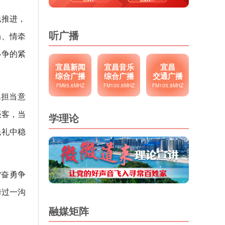
地推进，
听广播
局、情牵
必争的紧
宜昌新闻
宜昌音乐
宜昌
综合广播
综合广播
交通广播
FM95.6MHZ
FM100.6MHZ
FM105.9MHZ
化担当意
谈客，当
学理论
洗礼中稳
。
“奋勇争
跨过一沟
融媒矩阵