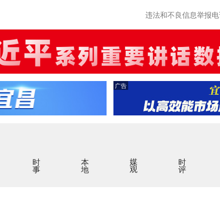
违法和不良信息举报电话：0
广告
时事
本地
媒观
时评