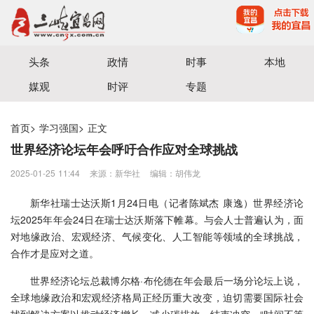
宜昌三峡融媒体中心主办
头条
政情
时事
本地
媒观
时评
专题
首页
>
学习强国
>
正文
世界经济论坛年会呼吁合作应对全球挑战
2025-01-25 11:44
来源：​新华社
编辑：胡伟龙
新华社瑞士达沃斯1月24日电（记者陈斌杰 康逸）世界经济论
坛2025年年会24日在瑞士达沃斯落下帷幕。与会人士普遍认为，面
对地缘政治、宏观经济、气候变化、人工智能等领域的全球挑战，
合作才是应对之道。
世界经济论坛总裁博尔格·布伦德在年会最后一场分论坛上说，
全球地缘政治和宏观经济格局正经历重大改变，迫切需要国际社会