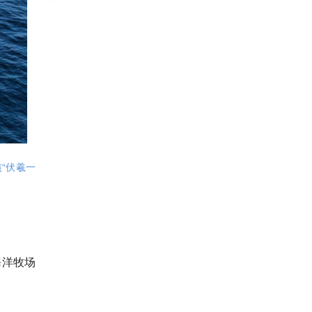
“伏羲一
海洋牧场