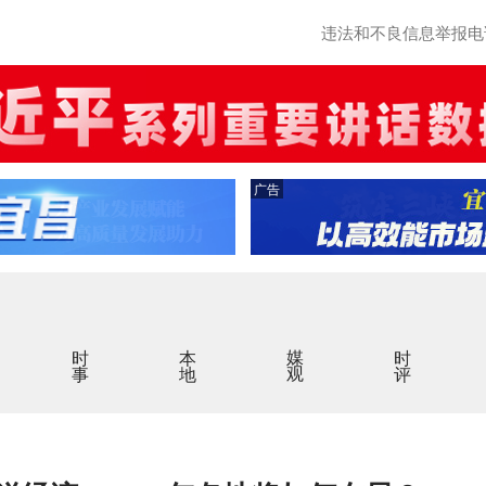
违法和不良信息举报电话：0
广告
时事
本地
媒观
时评