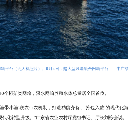
合网箱平台（无人机照片）。9月4日，超大型风渔融合网箱平台——中广核
、10个桁架类网箱，深水网箱养殖水体总量居全国首位。
大渔带小渔’联农带农机制，打造功能齐备、‘拎包入驻’的现代化
现代化转型升级。”广东省农业农村厅党组书记、厅长刘棕会说。