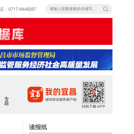
717-6449287
专题
读报纸