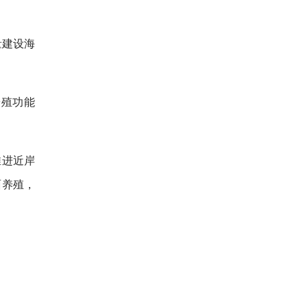
量建设海
养殖功能
推进近岸
面养殖，