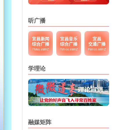
听广播
宜昌新闻
宜昌音乐
宜昌
综合广播
综合广播
交通广播
FM95.6MHZ
FM100.6MHZ
FM105.9MHZ
学理论
融媒矩阵