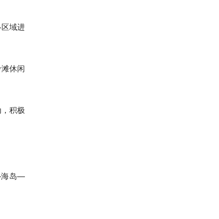
心区域进
沙滩休闲
动，积极
—海岛—