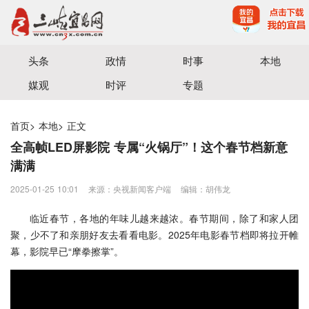
宜昌三峡融媒体中心主办
头条
政情
时事
本地
媒观
时评
专题
首页
>
本地
>
正文
全高帧LED屏影院 专属“火锅厅”！这个春节档新意
满满
2025-01-25 10:01
来源：央视新闻客户端
编辑：胡伟龙
临近春节，各地的年味儿越来越浓。春节期间，除了和家人团
聚，少不了和亲朋好友去看看电影。2025年电影春节档即将拉开帷
幕，影院早已“摩拳擦掌”。