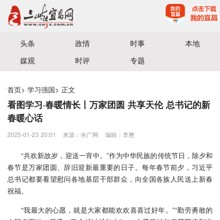
宜昌三峡融媒体中心主办
头条
政情
时事
本地
媒观
时评
专题
首页
>
学习强国
>
正文
看图学习·春暖情长丨万家团圆 共享天伦 总书记的新
春暖心话
2025-01-23 20:01
来源：央广网
编辑：李懋
“共欢新故岁，迎送一宵中。”作为中华民族的传统节日，除夕和
春节是万家团圆、辞旧迎新最重要的日子。每年春节前夕，习近平
总书记都要看望慰问各地基层干部群众，向全国各族人民送上新春
祝福。
“我最大的心愿，就是大家都能欢欢喜喜过好年。”“勤劳勇敢的