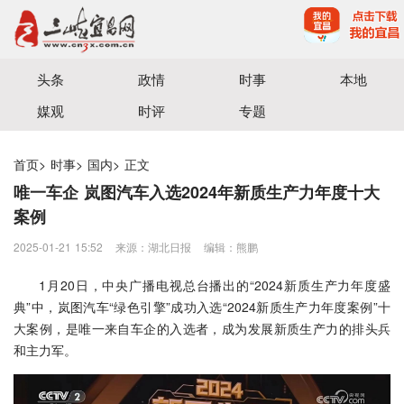
宜昌三峡融媒体中心主办
头条
政情
时事
本地
媒观
时评
专题
首页
>
时事
>
国内
>
正文
唯一车企 岚图汽车入选2024年新质生产力年度十大
案例
2025-01-21 15:52
来源：湖北日报
编辑：熊鹏
1月20日，中央广播电视总台播出的“2024新质生产力年度盛
典”中，岚图汽车“绿色引擎”成功入选“2024新质生产力年度案例”十
大案例，是唯一来自车企的入选者，成为发展新质生产力的排头兵
和主力军。