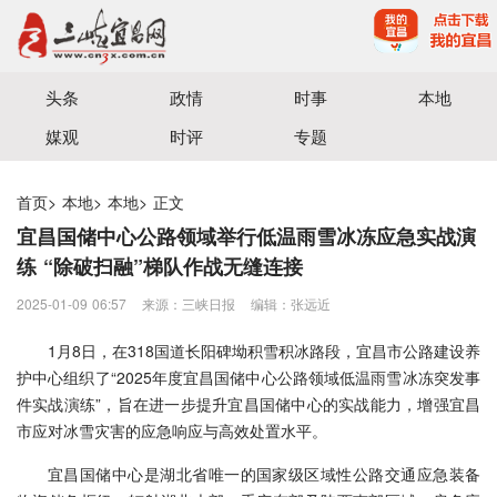
宜昌三峡融媒体中心主办
头条
政情
时事
本地
媒观
时评
专题
首页
>
本地
>
本地
>
正文
宜昌国储中心公路领域举行低温雨雪冰冻应急实战演
练 “除破扫融”梯队作战无缝连接
2025-01-09 06:57
来源：三峡日报
编辑：张远近
1月8日，在318国道长阳碑坳积雪积冰路段，宜昌市公路建设养
护中心组织了“2025年度宜昌国储中心公路领域低温雨雪冰冻突发事
件实战演练”，旨在进一步提升宜昌国储中心的实战能力，增强宜昌
市应对冰雪灾害的应急响应与高效处置水平。
宜昌国储中心是湖北省唯一的国家级区域性公路交通应急装备