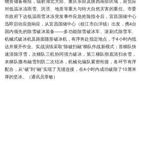
物资储备枢纽，辐射湖北大部、重庆东部及陕西南部区域，肩负应
对低温冰冻雨雪、洪涝、地质等重大与特大自然灾害的重任。市委
市政府下达低温雨雪冰冻突发事件应急抢险指令后，宜昌国储中心
迅即启动应急响应，从宜昌国储中心（枝江市白洋镇）出发，携4台
国内领先的除雪破冰装备——多功能除雪破冰车、滚刷式除雪车、
机械式破冰机及路面随形破冰机，有序奔赴指定地点，于4小时内抵
达并展开作业。实战演练采取“除破扫融”梯队作战新模式：首梯队快
速清除浮雪，次梯队三机协同强力破冰，第三梯队彻底清扫余雪，
末梯队撒布融雪剂防二次结冰，机械化编队紧密衔接，各环节有序
配合，从“破”到“融”实现了无缝连接，在4小时内成功破除了10厘米
厚的坚冰。（通讯员章敏）