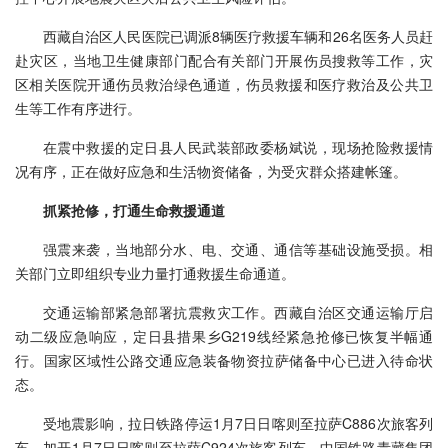
西藏自治区人民医院已调派8辆医疗救援车辆和26名医务人员赶
赴灾区，当地卫生健康部门配合有关部门开展伤员搜救等工作，灾
区相关医院开通伤员救治绿色通道，伤员救援和医疗救治及公共卫
生等工作有序进行。
在震中救援的定日县人民武装部政委杨斌说，现场抢险救援情
况有序，正在做好应急和生活物资储备，为受灾群众搭建帐篷。
抓紧抢修，打通生命救援通道
强震来袭，当地部分水、电、交通、通信等基础设施受损。相
关部门立即组织专业力量打通救援生命通道。
交通运输部紧急部署抗震救灾工作。西藏自治区交通运输厅启
动二级应急响应，定日县措果乡G219线经紧急抢修已恢复半幅通
行。国家区域性公路交通应急装备物资拉萨储备中心已进入待命状
态。
受地震影响，拉日铁路停运1月7日日喀则至拉萨C886次旅客列
车，加开1月7日日喀则至拉萨C924次旅客列车。中国铁路青藏集团