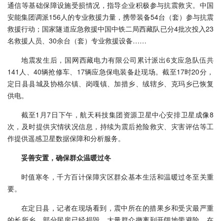
通信等基础保障设施受损情况，指导企业积极参与抗震救灾。中国
安能集团调派156人的专业救援力量，携带装备54台（套）参与抗震
救援行动；国家隧道应急救援中国中铁二局西藏队已分4批次投入23
名救援人员、30余台（套）专业救援设备……
地震发生后，国网西藏电力有限公司累计派出6支应急队伍共
141人、40辆抢修车、17辆应急保电装备赴现场。截至17时20分，
定日县县城及协格尔镇、岗嘎镇、加措乡、绒辖乡、克玛乡已恢复
供电。
截至1月7日下午，航天科技集团资源卫星中心安排卫星成像8
次，及时提供灾情状况信息，持续为震后抢险救灾、灾害评估等工
作提供遥感卫星数据保障和分析服务。
妥善安置，确保群众温暖过冬
时值寒冬，千方百计保障灾区群众基本生活和温暖过冬至关重
要。
在定日县，记者在现场看到，震中所在的措果乡和受灾最严重
的长所乡，部分民房已经损毁，大量群众撤离到开阔地带避险。在