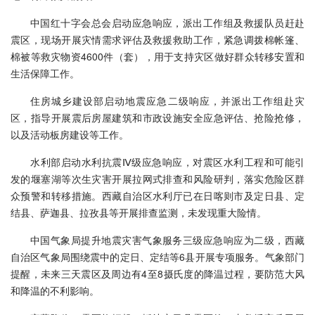
中国红十字会总会启动应急响应，派出工作组及救援队员赶赴
震区，现场开展灾情需求评估及救援救助工作，紧急调拨棉帐篷、
棉被等救灾物资4600件（套），用于支持灾区做好群众转移安置和
生活保障工作。
住房城乡建设部启动地震应急二级响应，并派出工作组赴灾
区，指导开展震后房屋建筑和市政设施安全应急评估、抢险抢修，
以及活动板房建设等工作。
水利部启动水利抗震Ⅳ级应急响应，对震区水利工程和可能引
发的堰塞湖等次生灾害开展拉网式排查和风险研判，落实危险区群
众预警和转移措施。西藏自治区水利厅已在日喀则市及定日县、定
结县、萨迦县、拉孜县等开展排查监测，未发现重大险情。
中国气象局提升地震灾害气象服务三级应急响应为二级，西藏
自治区气象局围绕震中的定日、定结等6县开展专项服务。气象部门
提醒，未来三天震区及周边有4至8摄氏度的降温过程，要防范大风
和降温的不利影响。