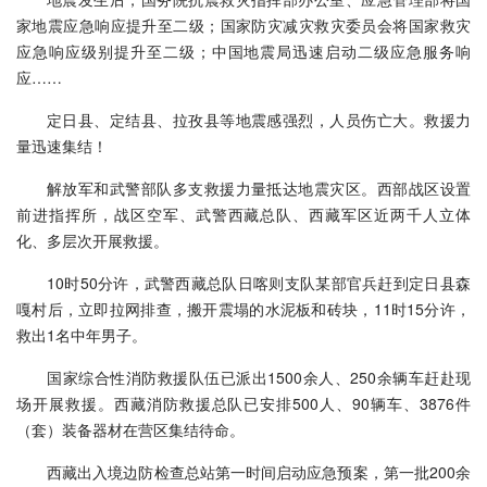
家地震应急响应提升至二级；国家防灾减灾救灾委员会将国家救灾
应急响应级别提升至二级；中国地震局迅速启动二级应急服务响
应……
定日县、定结县、拉孜县等地震感强烈，人员伤亡大。救援力
量迅速集结！
解放军和武警部队多支救援力量抵达地震灾区。西部战区设置
前进指挥所，战区空军、武警西藏总队、西藏军区近两千人立体
化、多层次开展救援。
10时50分许，武警西藏总队日喀则支队某部官兵赶到定日县森
嘎村后，立即拉网排查，搬开震塌的水泥板和砖块，11时15分许，
救出1名中年男子。
国家综合性消防救援队伍已派出1500余人、250余辆车赶赴现
场开展救援。西藏消防救援总队已安排500人、90辆车、3876件
（套）装备器材在营区集结待命。
西藏出入境边防检查总站第一时间启动应急预案，第一批200余