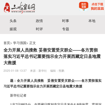
宜昌三峡融媒体中心主办
头条
政情
时事
本地
媒观
时评
专题
首页
>
学习强国
>
正文
全力开展人员搜救 妥善安置受灾群众——各方贯彻
落实习近平总书记重要指示全力开展西藏定日县地震
大救援
2025-01-08 13:37
来源：新华社
编辑：熊鹏
题：全力开展人员搜救 妥善安置受灾群众——各方贯彻落实
习近平总书记重要指示全力开展西藏定日县地震大救援
新华社记者
1月7日9时5分，在西藏日喀则市定日县发生6.8级地震，震源深