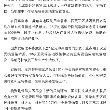
拉孜县，县城部分建筑物出现损坏，一些建筑物墙体脱落，车辆受
损，当地在中小学操场等开阔地带安置群众。
在日喀则市，得知当地医院用血需求，西藏军区某团数百名官
兵在献血点前排起长队献血。23岁的运输分队驾驶员刘志勇主动献
血400毫升。顾不上休息，他和战友们又投入到搬运物资、救助伤
员、清理道路的任务中。
国家发展改革委紧急下达1亿元中央预算内投资，重点用于灾区
受损道路桥梁、学校医院等基础设施和公共服务设施应急恢复建
设，推动尽快恢复正常生产生活秩序。
财政部、应急管理部紧急预拨1亿元中央自然灾害救灾资金，重
点做好搜救转移安置受灾人员、排危除险等应急处置、次生灾害隐
患排查和应急整治、倒损民房修复等工作。
物资是保障灾区群众生活的关键环节。国家防灾减灾救灾委员
会办公室、应急管理部会同国家粮食和物资储备局，紧急向灾区调
拨棉帐篷、棉大衣、棉被等2.2万件中央救灾物资，以及高寒高海拔
地区特殊救灾物资。