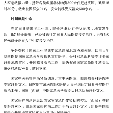
人应急救援力量，携带各类救援器材物资300余件赶赴灾区。截至15
时30分，救出被困群众21名，安全转移受灾群众600余名……
时间就是生命——
在定日县措果乡卫生院，院长格桑达瓦告诉记者，地震发生
后，5名群众重伤，已经被送往定日县人民医院接受治疗，另有3名
轻伤群众正在乡卫生院接受治疗。
争分夺秒！国家卫生健康委紧急调派北京协和医院、四川大学
华西医院国家紧急医学救援队重症医学、骨科和急诊科等专业专家
赶赴地震灾区，开展指导救治工作，周边省份国家紧急医学救援队
伍做好救援准备，随时支援。
国家中医药管理局紧急调派北京中医医院、四川省骨科医院等
专家赶赴灾区。日喀则市藏医院6名医护人员已到达定日县开展医疗
救治工作，国家（西藏）中医紧急医学救援队16名队员赶赴灾区。
国家疾控局迅速派出国家突发急性传染病防控队（西藏）整建
制赶赴灾区；组派国家疾控局工作组于当日赶赴灾区；组织中国疾
控中心开展地震灾区灾后公共卫生风险评估。