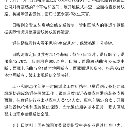
公司对有震感的7个车站和区间，展开地毯式排查，全面检查铁路线
路、桥梁等设备设施，密切防范余震和次生灾害。
日喀则交警支队启动全线交通管制，管制区域内的客运车辆根
据实际情况调整运营线路或暂停运营。
通信是抗震救灾看不见的“生命通道”，保障畅通十分关键。
日喀则市定日县共有751个基站，截至7日13时，退服96个，退
服率12.78%，影响用户600余户。目前，西藏移动曲洛乡光缆中
断，西藏电信曲当乡1处本地网断点，西藏联通长所乡、措果乡2处
本地网断点，暂未出现通信全阻乡镇。
工业和信息化部第一时间派出工作组携带卫星通信设备赴西藏
组织协调应急通信保障工作，紧急调拨临近省份应急通信装备支援
西藏。信息通信行业出动应急人员154人次、应急车辆57台次，开展
通信设施抢修和应急通信保障。当地通信服务基本正常，受灾区域
暂未出现乡镇级通信全阻。
奔赴日喀则！国务院国资委督促指导中央企业迅速排查电力、