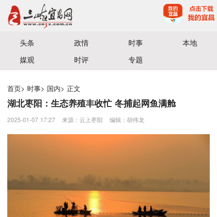
宜昌三峡融媒体中心主办
头条
政情
时事
本地
媒观
时评
专题
首页
>
时事
>
国内
>
正文
湖北枣阳：生态养殖丰收忙 冬捕起网鱼满舱
2025-01-07 17:27
来源：​云上枣阳
编辑：胡伟龙