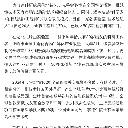
为加速科研成果落地转化，光谷实验室在全国率先招聘一批既
懂技术又有市场资源的“技术经纪合伙人”。同时，还构建起“科学家
+项目经理+工程师”的联合攻关模式。目前，光谷实验室“技术经纪
人”队伍超20人，全职工程师近70人，已设立50多项创新科研项目。
在湖北九峰山实验室，一群平均年龄只有30岁出头的科研工作
者，正瞄准全球尖端化合物半导体产业攻坚。去年2月，该实验室研
制的全球首片8寸硅光薄膜铌酸锂光电集成晶圆成功下线。10月，再
次在硅光子集成领域取得里程碑式突破。技术高地带来投资洼地，
投入运行不到两年时间，30多家创新企业在九峰山实验室周围聚
集，总估值超过百亿元。
2024年，湖北“61020”全链条攻关实现聚势突破，存储芯片、心
肌旋切等一批技术打破国外垄断，产出全球首片8寸硅光薄膜铌酸锂
光电集成晶圆、全球首台搭载AI芯片的智能数控系统“华中9型”、全
球首款穿戴式头盔全数字PET等一系列标志性成果，主持完成通用
项目获国家科学技术奖19项、位居全国前列，李德仁院士获国家最
高科学技术奖。
荆楚大地，一个个创新成果正向着转化而生，一批战略性新兴