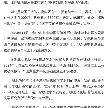
东、江苏等地纷纷提出打造全国科技创新策源高地的战略。
湖北是全国三大智力密集区之一，拥有院士82位、高校132所、
在校大学生200万，科研机构3600家、研发人员35万。省委、省政
府因势利导，明确“建设全国重要的科技创新策源中心”目标。
2024年11月，华中科技大学国家脉冲强磁场科学中心再次刷新
世界纪录，成功实现了26兆瓦全球最大单机功率风力发电机原位退
磁与退磁后的再饱和充磁，这一技术突破对于大型永磁电机退役回
收后的绿色再制造具有重要意义。
在湖北，除脉冲强磁场等2个国家大科学装置已建成运行外，
2024年，国家实验室科研总部开工、研发项目启动，深部岩土工程
扰动模拟等3个国家重大科技基础设施正加快建设。
“湖北的经济和社会发展给我留下了深刻的印象，我的团队正在
深化与湖北高校的合作。”2024年10月19日上午，在武汉举办的
2024东湖论坛上，诺贝尔物理学奖获得者、德国马克斯·普朗克量子
光学研究所所长费伦茨·克劳斯说。
“我来过湖北很多次，我认为湖北在增进中非友好关系中发挥了