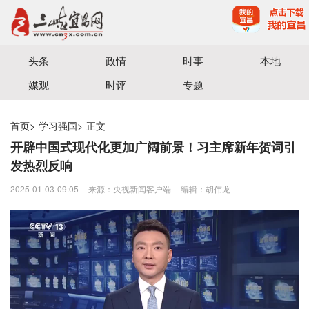
宜昌三峡融媒体中心主办
头条
政情
时事
本地
媒观
时评
专题
首页
>
学习强国
>
正文
开辟中国式现代化更加广阔前景！习主席新年贺词引
发热烈反响
2025-01-03 09:05
来源：央视新闻客户端
编辑：胡伟龙