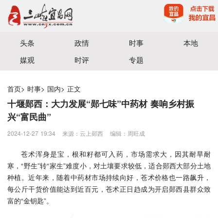
宜昌三峡融媒体中心主办
头条
政情
时事
本地
媒观
时评
专题
首页
>
时事
>
国内
>
正文
十堰郧西：大力发展“郧七味”中药材 奏响乡村振
兴“富民曲”
2024-12-27 19:34
来源：云上郧西
编辑：周旺成
苍术浑身是宝，根和籽都可入药，市场需求大，因其耐旱耐
寒，“野生”转“家生”难度小，对土壤要求较低，适合郧西大部分土地
种植。近年来，随着中药材市场持续向好，苍术价格也一路飙升，
每公斤干货价值能达到近百元，苍术正日趋成为开启郧西县群众致
富的“金钥匙”。