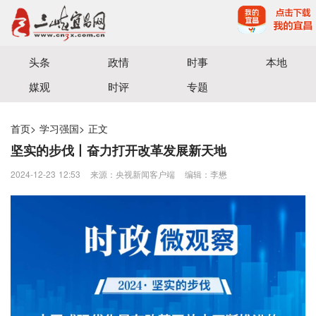
宜昌三峡融媒体中心主办
头条
政情
时事
本地
媒观
时评
专题
首页
>
学习强国
>
正文
坚实的步伐丨奋力打开改革发展新天地
2024-12-23 12:53
来源：央视新闻客户端
编辑：李懋