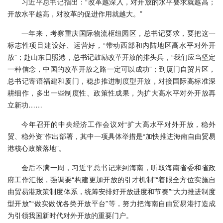
习近平总书记指出：“改革越深入，对开放的水平要求就越高；
开放水平越高，对改革的促进作用就越大。”
一年来，考察重庆国际物流枢纽园区，总书记要求，要把这一
标志性项目建设好、运营好，“带动西部和内陆地区高水平对外开
放”；赴山东日照港，总书记鼓励改革开放的排头兵，“我们应当坚定
一种信念，中国的改革开放之路一定可以成功”；到厦门自贸片区，
总书记寄语福建和厦门，稳步推进制度型开放，对接国际高标准深
耕细作，多出一些制度性、政策性成果，为扩大高水平对外开放再
立新功……
今年召开的中央经济工作会议对“扩大高水平对外开放，稳外
贸、稳外资”作出部署，其中一项具体举措是“加快推进海南自由贸易
港核心政策落地”。
会后不满一周，习近平总书记来到海南，听取海南省委和省政
府工作汇报，强调要“构建更加开放的引才机制”“着眼全方位实施自
由贸易港政策制度体系，统筹安排好开放进度和节奏”“大力推进制度
型开放”“做实做优各类开放平台”等，努力把海南自由贸易港打造成
为引领我国新时代对外开放的重要门户。