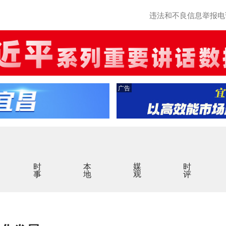
违法和不良信息举报电话：0
广告
时事
本地
媒观
时评