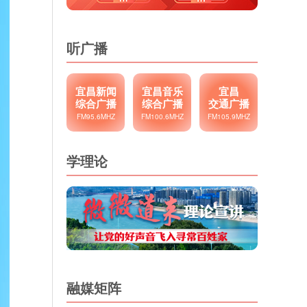
听广播
宜昌新闻
宜昌音乐
宜昌
综合广播
综合广播
交通广播
FM95.6MHZ
FM100.6MHZ
FM105.9MHZ
学理论
融媒矩阵