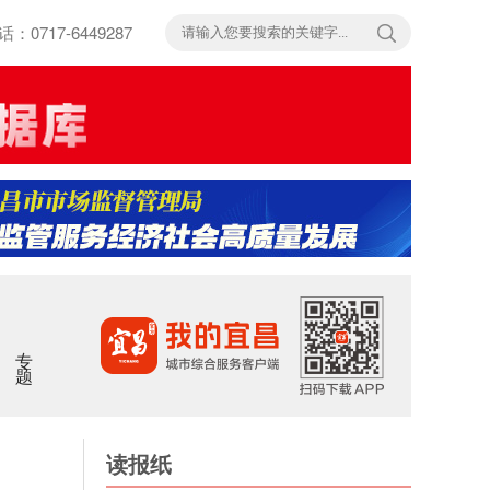
717-6449287
专题
读报纸