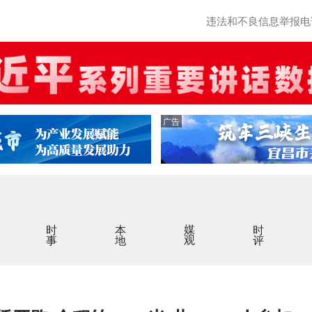
违法和不良信息举报电话：0
广告
时事
本地
媒观
时评