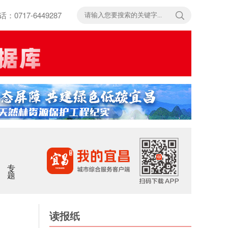
717-6449287
专题
读报纸