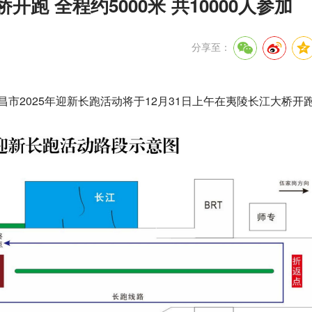
开跑 全程约5000米 共10000人参加
分享至：
昌市2025年迎新长跑活动将于12月31日上午在夷陵长江大桥开