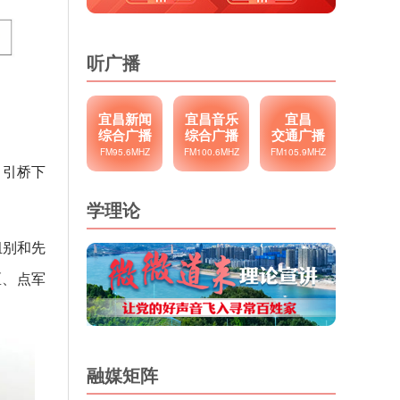
听广播
宜昌新闻
宜昌音乐
宜昌
综合广播
综合广播
交通广播
FM95.6MHZ
FM100.6MHZ
FM105.9MHZ
（引桥下
学理论
组别和先
区、点军
融媒矩阵