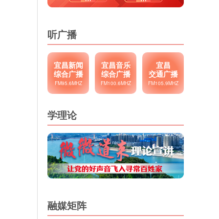
听广播
宜昌新闻
宜昌音乐
宜昌
综合广播
综合广播
交通广播
FM95.6MHZ
FM100.6MHZ
FM105.9MHZ
学理论
融媒矩阵