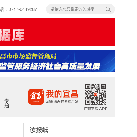
717-6449287
专题
读报纸