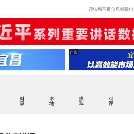
违法和不良信息举报电话：0
广告
时事
本地
媒观
时评