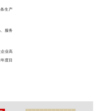
3条生产
码、服务
发企业高
标年度目
。