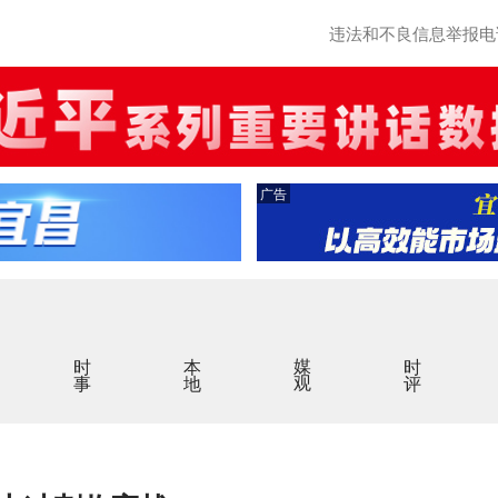
违法和不良信息举报电话：0
广告
时事
本地
媒观
时评