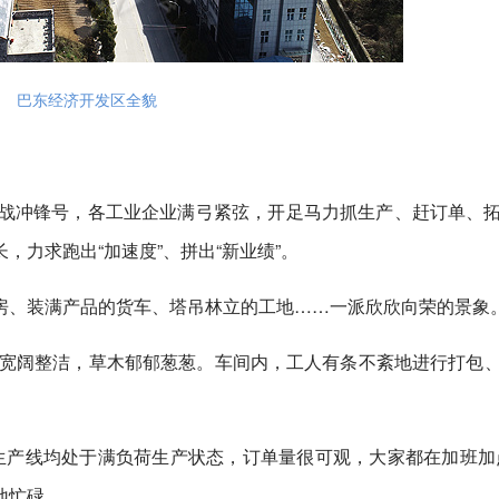
巴东经济开发区全貌
决战冲锋号，各工业企业满弓紧弦，开足马力抓生产、赶订单、
力求跑出“加速度”、拼出“新业绩”。
房、装满产品的货车、塔吊林立的工地……一派欣欣向荣的景象
区宽阔整洁，草木郁郁葱葱。车间内，工人有条不紊地进行打包
有生产线均处于满负荷生产状态，订单量很可观，大家都在加班加
地忙碌。