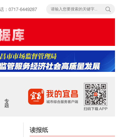
717-6449287
专题
读报纸