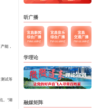
听广播
宜昌新闻
宜昌音乐
宜昌
综合广播
综合广播
交通广播
FM95.6MHZ
FM100.6MHZ
FM105.9MHZ
拓产能，
学理论
。
、测试等
点。”湖
融媒矩阵