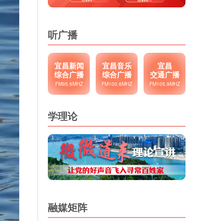
听广播
宜昌新闻
宜昌音乐
宜昌
综合广播
综合广播
交通广播
FM95.6MHZ
FM100.6MHZ
FM105.9MHZ
学理论
融媒矩阵