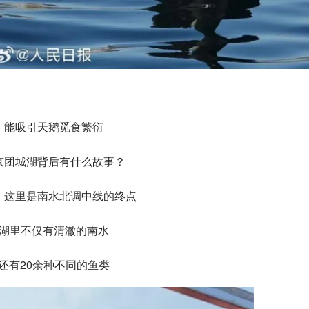
能吸引天鹅觅食繁衍
京团城湖背后有什么故事？
，这里是南水北调中线的终点
湖里不仅有清澈的南水
还有20余种不同的鱼类