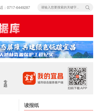
717-6449287
专题
读报纸