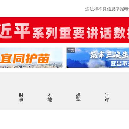
违法和不良信息举报电话：0
广告
时事
本地
媒观
时评