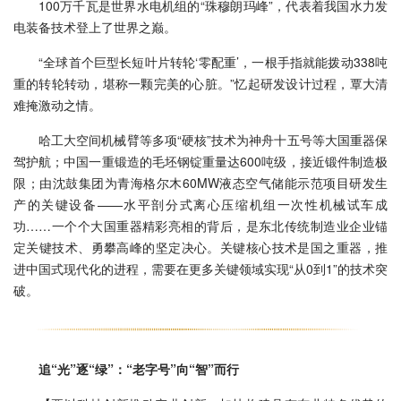
100万千瓦是世界水电机组的“珠穆朗玛峰”，代表着我国水力发
电装备技术登上了世界之巅。
“全球首个巨型长短叶片转轮‘零配重’，一根手指就能拨动338吨
重的转轮转动，堪称一颗完美的心脏。”忆起研发设计过程，覃大清
难掩激动之情。
哈工大空间机械臂等多项“硬核”技术为神舟十五号等大国重器保
驾护航；中国一重锻造的毛坯钢锭重量达600吨级，接近锻件制造极
限；由沈鼓集团为青海格尔木60MW液态空气储能示范项目研发生
产的关键设备——水平剖分式离心压缩机组一次性机械试车成
功……一个个大国重器精彩亮相的背后，是东北传统制造业企业锚
定关键技术、勇攀高峰的坚定决心。关键核心技术是国之重器，推
进中国式现代化的进程，需要在更多关键领域实现“从0到1”的技术突
破。
追“光”逐“绿”：“老字号”向“智”而行