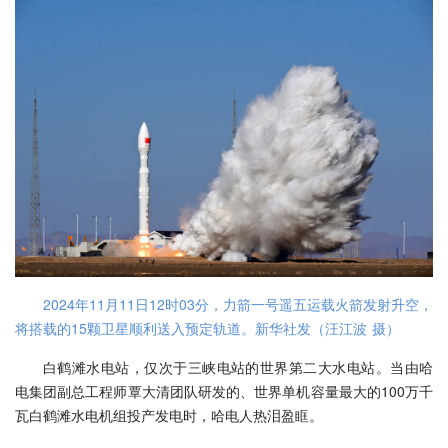
2024年11月11日12时03分，力箭一号遥五运载火箭发射升空，
将搭载的15颗卫星顺利送入预定轨道。新华社发（汪江波 摄）
白鹤滩水电站，仅次于三峡电站的世界第二大水电站。当由哈
电集团副总工程师覃大清团队研发的、世界单机容量最大的100万千
瓦白鹤滩水电机组投产发电时，哈电人热泪盈眶。