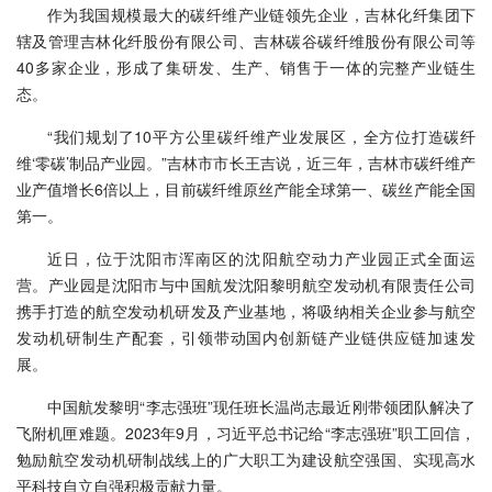
作为我国规模最大的碳纤维产业链领先企业，吉林化纤集团下
辖及管理吉林化纤股份有限公司、吉林碳谷碳纤维股份有限公司等
40多家企业，形成了集研发、生产、销售于一体的完整产业链生
态。
“我们规划了10平方公里碳纤维产业发展区，全方位打造碳纤
维‘零碳’制品产业园。”吉林市市长王吉说，近三年，吉林市碳纤维产
业产值增长6倍以上，目前碳纤维原丝产能全球第一、碳丝产能全国
第一。
近日，位于沈阳市浑南区的沈阳航空动力产业园正式全面运
营。产业园是沈阳市与中国航发沈阳黎明航空发动机有限责任公司
携手打造的航空发动机研发及产业基地，将吸纳相关企业参与航空
发动机研制生产配套，引领带动国内创新链产业链供应链加速发
展。
中国航发黎明“李志强班”现任班长温尚志最近刚带领团队解决了
飞附机匣难题。2023年9月，习近平总书记给“李志强班”职工回信，
勉励航空发动机研制战线上的广大职工为建设航空强国、实现高水
平科技自立自强积极贡献力量。