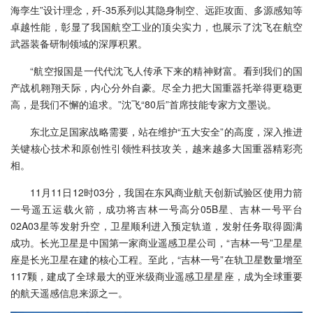
海孪生”设计理念，歼-35系列以其隐身制空、远距攻面、多源感知等
卓越性能，彰显了我国航空工业的顶尖实力，也展示了沈飞在航空
武器装备研制领域的深厚积累。
“航空报国是一代代沈飞人传承下来的精神财富。看到我们的国
产战机翱翔天际，内心分外自豪。尽全力把大国重器托举得更稳更
高，是我们不懈的追求。”沈飞“80后”首席技能专家方文墨说。
东北立足国家战略需要，站在维护“五大安全”的高度，深入推进
关键核心技术和原创性引领性科技攻关，越来越多大国重器精彩亮
相。
11月11日12时03分，我国在东风商业航天创新试验区使用力箭
一号遥五运载火箭，成功将吉林一号高分05B星、吉林一号平台
02A03星等发射升空，卫星顺利进入预定轨道，发射任务取得圆满
成功。长光卫星是中国第一家商业遥感卫星公司，“吉林一号”卫星星
座是长光卫星在建的核心工程。至此，“吉林一号”在轨卫星数量增至
117颗，建成了全球最大的亚米级商业遥感卫星星座，成为全球重要
的航天遥感信息来源之一。