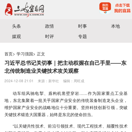
宜昌三峡融媒体中心主办
头条
政情
时事
本地
媒观
时评
专题
首页
>
学习强国
>
正文
习近平总书记关切事｜把主动权握在自己手里——东
北传统制造业关键技术攻关观察
2024-12-08 21:01
来源：新华社
编辑：周旺成
动车组风驰电掣、盾构机凿壁穿岩……作为国家重点工业基
地，东北集聚着一批关乎国家产业安全的传统装备制造龙头企业，
维护国家产业安全的战略地位十分重要。坚持科技创新引领，突破
关键技术锻造大国重器，始终是东北的使命担当。
“以关键共性技术、前沿引领技术、现代工程技术、颠覆性技术