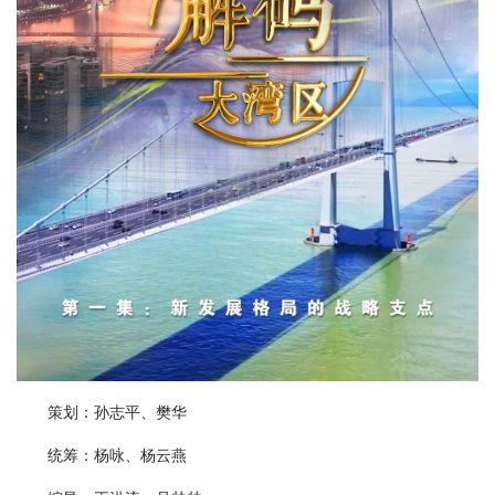
策划：孙志平、樊华
统筹：杨咏、杨云燕