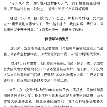
“今天风不大，难得遇到这样的好天气，我们检查要更过细一
些，不能放过任何一处隐患。”运维一班班长文宗滈叮嘱道。
经过3个小时，他们完成了5.5公里、18基杆塔特巡。文宗滈
说：“明天就是大雪节气了，天气越来越冷，我们多巡一些杆塔，宜
昌电网就更安全可靠。”（
记者赵璟一、通讯员罗昳昀）
除雪融冰物资足
连日来，宜昌市高山地区交警部门与相关单位密切注意天气变
化，储备应急救援物资，加大巡逻管控力度，未“雪”绸缪迎战寒潮。
12月4日22时左右，长阳贺家坪镇高山地区下起了小雪，长阳交
警大队民警李咏建驾车沿255省道巡逻至胡家坪。据了解，长阳交警
大队与公路养护部门联动，已调配100多吨融雪剂入库，并已做好道
路积雪、结冰清除准备以及交通引导等工作。
5日，兴山交警大队加强255省道榛子乡、高桥乡、黄粮镇等高
海拔路段巡控力度，晚上依托沿途派出所警力排查交通隐患，白天
交警大队沿路巡查，检查各路段融雪剂、防滑石料等是否准备充
分。融雪剂等除雪融冰物资已在沿途各地储备好。