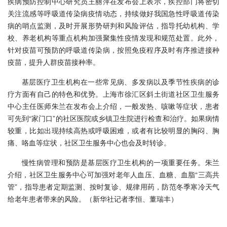
疾病预防控制中心研究员王丽萍在发布会上表示，疾控部门将密切
关注流感等呼吸道传染病疫情动态，持续做好我国急性呼吸道传染
病的哨点监测，及时开展形势研判和风险评估，指导托幼机构、学
校、养老机构等重点机构加强聚集性疫情发现和规范处置。此外，
针对疫苗可预防的呼吸道传染病，按照免疫程序及时有序推进接种
疫苗，提升人群疫苗接种率。
基层医疗卫生机构在一些常见病、多发病以及季节性疾病的诊
疗方面有自己的特色和优势。上海市徐汇区斜土街道社区卫生服务
中心主任医师朱兰在发布会上介绍，一般发热、咳嗽等症状，患者
可先到“家门口”的社区医院或乡镇卫生院进行检查和治疗。如果病情
较重，比如出现持续高热或呼吸困难，或者有比较明显的胸闷、胸
痛、咯血等症状，社区卫生服务中心也会及时转诊。
慢性病管理和预防是基层医疗卫生机构的一项重要任务。朱兰
介绍，社区卫生服务中心可加强对老年人血压、血糖、血脂“三高共
管”，指导患者定期监测、按时复诊、规律用药，防范冬季寒冷天气
给老年患者带来的风险。（
新华社记者李恒、董瑞丰）