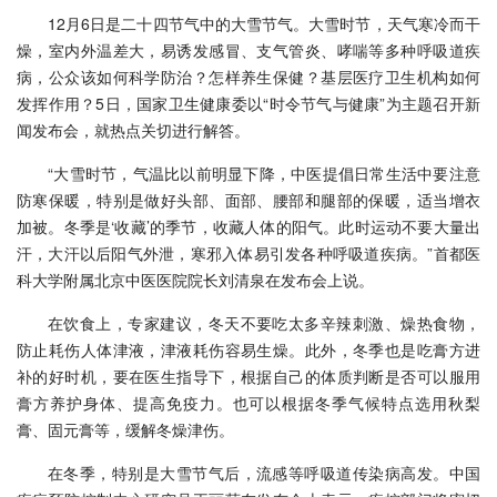
12月6日是二十四节气中的大雪节气。大雪时节，天气寒冷而干
燥，室内外温差大，易诱发感冒、支气管炎、哮喘等多种呼吸道疾
病，公众该如何科学防治？怎样养生保健？基层医疗卫生机构如何
发挥作用？5日，国家卫生健康委以“时令节气与健康”为主题召开新
闻发布会，就热点关切进行解答。
“大雪时节，气温比以前明显下降，中医提倡日常生活中要注意
防寒保暖，特别是做好头部、面部、腰部和腿部的保暖，适当增衣
加被。冬季是‘收藏’的季节，收藏人体的阳气。此时运动不要大量出
汗，大汗以后阳气外泄，寒邪入体易引发各种呼吸道疾病。”首都医
科大学附属北京中医医院院长刘清泉在发布会上说。
在饮食上，专家建议，冬天不要吃太多辛辣刺激、燥热食物，
防止耗伤人体津液，津液耗伤容易生燥。此外，冬季也是吃膏方进
补的好时机，要在医生指导下，根据自己的体质判断是否可以服用
膏方养护身体、提高免疫力。也可以根据冬季气候特点选用秋梨
膏、固元膏等，缓解冬燥津伤。
在冬季，特别是大雪节气后，流感等呼吸道传染病高发。中国