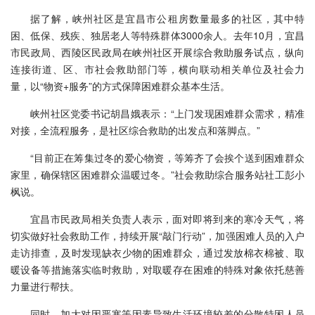
据了解，峡州社区是宜昌市公租房数量最多的社区，其中特
困、低保、残疾、独居老人等特殊群体3000余人。去年10月，宜昌
市民政局、西陵区民政局在峡州社区开展综合救助服务试点，纵向
连接街道、区、市社会救助部门等，横向联动相关单位及社会力
量，以“物资+服务”的方式保障困难群众基本生活。
峡州社区党委书记胡昌娥表示：“上门发现困难群众需求，精准
对接，全流程服务，是社区综合救助的出发点和落脚点。”
“目前正在筹集过冬的爱心物资，等筹齐了会挨个送到困难群众
家里，确保辖区困难群众温暖过冬。”社会救助综合服务站社工彭小
枫说。
宜昌市民政局相关负责人表示，面对即将到来的寒冷天气，将
切实做好社会救助工作，持续开展“敲门行动”，加强困难人员的入户
走访排查，及时发现缺衣少物的困难群众，通过发放棉衣棉被、取
暖设备等措施落实临时救助，对取暖存在困难的特殊对象依托慈善
力量进行帮扶。
同时，加大对因严寒等因素导致生活环境较差的分散特困人员