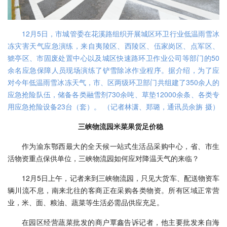
12月5日，市城管委在花溪路组织开展城区环卫行业低温雨雪冰
冻灾害天气应急演练，来自夷陵区、西陵区、伍家岗区、点军区、
猇亭区、市固废处置中心以及城区快速路环卫作业公司等部门的50
余名应急保障人员现场演练了铲雪除冰作业程序。据介绍，为了应
对今年低温雨雪冰冻天气，市、区两级环卫部门共组建了350余人的
应急抢险队伍，储备各类融雪剂730余吨、草垫12000余条、各类专
用应急抢险设备23台（套）。 （记者林潇、郑璐，通讯员余旃 摄）
三峡物流园米菜果货足价稳
作为渝东鄂西最大的全天候一站式生活品采购中心，省、市生
活物资重点保供单位，三峡物流园如何应对降温天气的来临？
12月5日上午，记者来到三峡物流园，只见大货车、配送物资车
辆川流不息，南来北往的客商正在采购各类物资。所有区域正常营
业，米、面、粮油、蔬菜等生活必需品供应充足。
在园区经营蔬菜批发的商户覃鑫告诉记者，他主要批发来自海