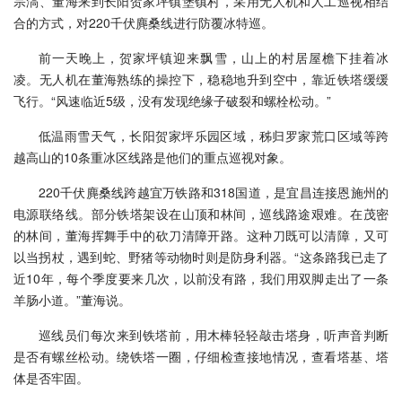
宗滈、董海来到长阳贺家坪镇堡镇村，采用无人机和人工巡视相结
合的方式，对220千伏麂桑线进行防覆冰特巡。
前一天晚上，贺家坪镇迎来飘雪，山上的村居屋檐下挂着冰
凌。无人机在董海熟练的操控下，稳稳地升到空中，靠近铁塔缓缓
飞行。“风速临近5级，没有发现绝缘子破裂和螺栓松动。”
低温雨雪天气，长阳贺家坪乐园区域，秭归罗家荒口区域等跨
越高山的10条重冰区线路是他们的重点巡视对象。
220千伏麂桑线跨越宜万铁路和318国道，是宜昌连接恩施州的
电源联络线。部分铁塔架设在山顶和林间，巡线路途艰难。在茂密
的林间，董海挥舞手中的砍刀清障开路。这种刀既可以清障，又可
以当拐杖，遇到蛇、野猪等动物时则是防身利器。“这条路我已走了
近10年，每个季度要来几次，以前没有路，我们用双脚走出了一条
羊肠小道。”董海说。
巡线员们每次来到铁塔前，用木棒轻轻敲击塔身，听声音判断
是否有螺丝松动。绕铁塔一圈，仔细检查接地情况，查看塔基、塔
体是否牢固。