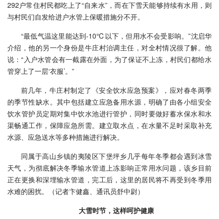
292户常住村民都吃上了“自来水”，而在下雪天能够持续有水用，则
与村民们自发给进户水管上保暖措施分不开。
“最低气温这里能达到-10℃以下，但用水不会受影响。”沈启华
介绍，他的另一个身份是牛庄村治调主任，对全村情况很了解。他
说：“入户水管会有一截露在外面，为了保证不上冻，村民们都给水
管穿上了一层‘衣服’。”
前几年，牛庄村制定了《安全饮水应急预案》，应对春冬两季
的季节性缺水。其中包括建立应急备用水源，明确了由各小组安全
饮水管护员定期对集中饮水池进行管护，同时要做好蓄水保水和水
渠畅通工作，保障应急所需。建立取水点，在水量不足时采取补充
水源、应急送水等多种措施进行解决。
同属于高山乡镇的夷陵区下堡坪乡几乎每年冬季都会遇到冰雪
天气，为彻底解决冬季输水管道上冻影响正常用水问题，该乡目前
正在更换和深埋输水管道，完工后，这里的居民将不再受到冬季用
水难的困扰。（
记者卞健鑫、通讯员舒中尉）
大雪时节，这样呵护健康