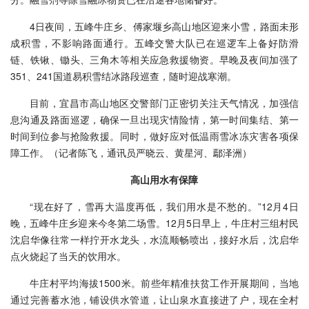
4日夜间，五峰牛庄乡、傅家堰乡高山地区迎来小雪，路面未形
成积雪，不影响路面通行。五峰交警大队已在巡逻车上备好防滑
链、铁锹、锄头、三角木等相关应急救援物资。早晚及夜间加强了
351、241国道易积雪结冰路段巡查，随时迎战寒潮。
目前，宜昌市高山地区交警部门正密切关注天气情况，加强信
息沟通及路面巡逻，确保一旦出现灾情险情，第一时间集结、第一
时间到位参与抢险救援。同时，做好应对低温雨雪冰冻灾害各项保
障工作。（
记者陈飞，通讯员严晓云、黄星河、鄢泽洲）
高山用水有保障
“现在好了，雪再大温度再低，我们用水是不愁的。”12月4日
晚，五峰牛庄乡迎来今冬第二场雪。12月5日早上，牛庄村三组村民
沈启华像往常一样拧开水龙头，水流顺畅喷出，接好水后，沈启华
点火烧起了当天的饮用水。
牛庄村平均海拔1500米。前些年精准扶贫工作开展期间，当地
通过完善蓄水池，铺设供水管道，让山泉水直接进了户，现在全村