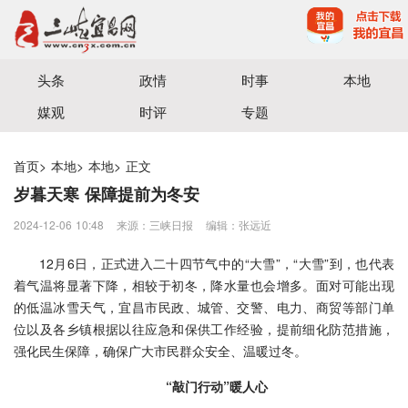
宜昌三峡融媒体中心主办
头条
政情
时事
本地
媒观
时评
专题
首页
>
本地
>
本地
>
正文
岁暮天寒 保障提前为冬安
2024-12-06 10:48
来源：三峡日报
编辑：张远近
12月6日，正式进入二十四节气中的“大雪”，“大雪”到，也代表
着气温将显著下降，相较于初冬，降水量也会增多。面对可能出现
的低温冰雪天气，宜昌市民政、城管、交警、电力、商贸等部门单
位以及各乡镇根据以往应急和保供工作经验，提前细化防范措施，
强化民生保障，确保广大市民群众安全、温暖过冬。
“敲门行动”暖人心