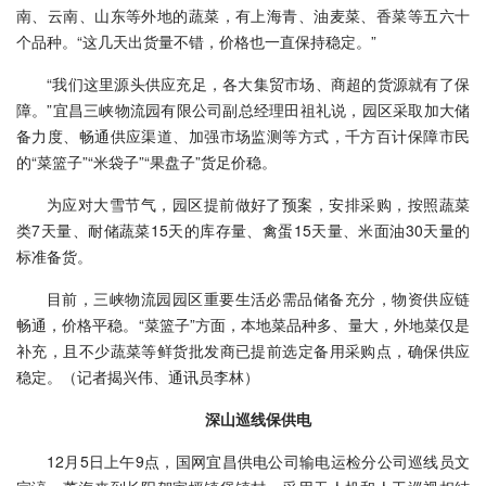
南、云南、山东等外地的蔬菜，有上海青、油麦菜、香菜等五六十
个品种。“这几天出货量不错，价格也一直保持稳定。”
“我们这里源头供应充足，各大集贸市场、商超的货源就有了保
障。”宜昌三峡物流园有限公司副总经理田祖礼说，园区采取加大储
备力度、畅通供应渠道、加强市场监测等方式，千方百计保障市民
的“菜篮子”“米袋子”“果盘子”货足价稳。
为应对大雪节气，园区提前做好了预案，安排采购，按照蔬菜
类7天量、耐储蔬菜15天的库存量、禽蛋15天量、米面油30天量的
标准备货。
目前，三峡物流园园区重要生活必需品储备充分，物资供应链
畅通，价格平稳。“菜篮子”方面，本地菜品种多、量大，外地菜仅是
补充，且不少蔬菜等鲜货批发商已提前选定备用采购点，确保供应
稳定。（
记者揭兴伟、通讯员李林）
深山巡线保供电
12月5日上午9点，国网宜昌供电公司输电运检分公司巡线员文