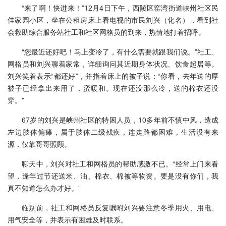
“来了啊！快进来！”12月4日下午，西陵区窑湾街道峡州社区民
佳家园小区，坐在公租房床上看电视的市民刘兴（化名），看到社
会救助综合服务站社工和社区网格员的到来，热情地打着招呼。
“您最近还好吧！马上变冷了，有什么需要就跟我们说。”社工、
网格员和刘兴聊着家常，详细询问其近期身体状况、饮食起居等。
刘兴笑着表示“都还好”，并指着床上的被子说：“你看，去年送的厚
被子已经拿出来用了，蛮暖和。现在还没那么冷，送的棉衣还没
穿。”
67岁的刘兴是峡州社区的特困人员，10多年前不慎中风，造成
左边肢体偏瘫，属于肢体二级残疾，连走路都困难，生活没有来
源，仅靠哥哥照顾。
聊天中，刘兴对社工和网格员的帮助感激不已。“经常上门来看
望，逢年过节还送米、油、棉衣、棉被等物资。要是没有你们，我
真不知道怎么办才好。”
临别前，社工和网格员反复嘱咐刘兴要注意冬季用火、用电、
用气安全等，并表示有困难及时联系。