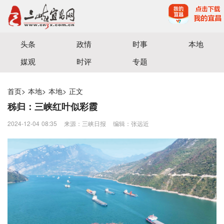
宜昌三峡融媒体中心主办
头条
政情
时事
本地
媒观
时评
专题
首页
>
本地
>
本地
>
正文
秭归：三峡红叶似彩霞
2024-12-04 08:35
来源：三峡日报
编辑：张远近