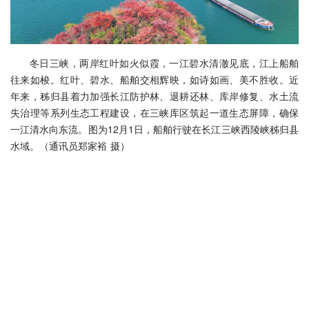
冬日三峡，两岸红叶如火似霞，一江碧水清澈见底，江上船舶
往来如梭。红叶、碧水、船舶交相辉映，如诗如画、美不胜收。近
年来，秭归县着力加强长江防护林、退耕还林、库岸修复、水土流
失治理等系列生态工程建设，在三峡库区筑起一道生态屏障，确保
一江清水向东流。图为12月1日，船舶行驶在长江三峡西陵峡秭归县
水域。（通讯员郑家裕 摄）