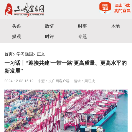
宜昌三峡融媒体中心主办
头条
政情
时事
本地
媒观
时评
专题
首页
>
学习强国
>
正文
一习话丨“迎接共建‘一带一路’更高质量、更高水平的
新发展”
2024-12-02 15:12
来源：央广网客户端
编辑：周旺成