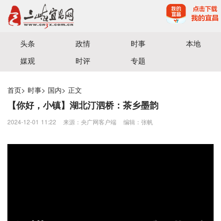
宜昌三峡融媒体中心主办
头条
政情
时事
本地
媒观
时评
专题
首页
>
时事
>
国内
>
正文
【你好，小镇】湖北汀泗桥：茶乡墨韵
2024-12-01 11:22
来源：央广网客户端
编辑：张帆