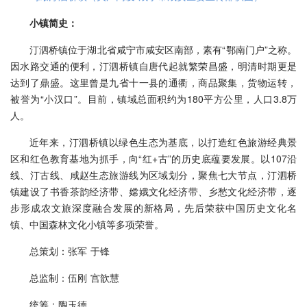
小镇简史：
汀泗桥镇位于湖北省咸宁市咸安区南部，素有“鄂南门户”之称。
因水路交通的便利，汀泗桥镇自唐代起就繁荣昌盛，明清时期更是
达到了鼎盛。这里曾是九省十一县的通衢，商品聚集，货物运转，
被誉为“小汉口”。目前，镇域总面积约为180平方公里，人口3.8万
人。
近年来，汀泗桥镇以绿色生态为基底，以打造红色旅游经典景
区和红色教育基地为抓手，向“红+古”的历史底蕴要发展。以107沿
线、汀古线、咸赵生态旅游线为区域划分，聚焦七大节点，汀泗桥
镇建设了书香茶韵经济带、嫦娥文化经济带、乡愁文化经济带，逐
步形成农文旅深度融合发展的新格局，先后荣获中国历史文化名
镇、中国森林文化小镇等多项荣誉。
总策划：张军 于锋
总监制：伍刚 宫歆慧
统筹：陶玉德