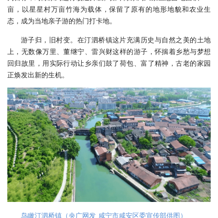
亩，以星星村万亩竹海为载体，保留了原有的地形地貌和农业生
态，成为当地亲子游的热门打卡地。
游子归，旧村变。在汀泗桥镇这片充满历史与自然之美的土地
上，无数像万里、董继宁、雷兴财这样的游子，怀揣着乡愁与梦想
回归故里，用实际行动让乡亲们鼓了荷包、富了精神，古老的家园
正焕发出新的生机。
鸟瞰汀泗桥镇（央广网发 咸宁市咸安区委宣传部供图）