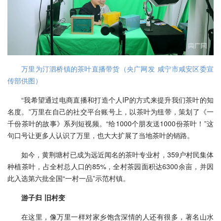
万里为汀泗桥镇的茶叶直播带货（央广网发 咸宁市咸安区委宣
传部供图）
“我希望通过电商直播和打造个人IP的方式来提升我们茶叶的知
名度。”万里在自己的社交平台账号上，以茶叶为纽带，策划了《一
千份茶叶的故事》系列短视频。“给1000个朋友送1000份茶叶！”这
句口号让更多人认识了万里，也大大扩展了当地茶叶的销路。
如今，黄荆塘村已成为远近闻名的茶叶专业村，359户村民集体
种植茶叶，占全村总人口的85%，全村茶园面积达6300余亩，并因
此入选第六批全国“一村一品”示范村镇。
游子归 旧村变
在这里，像万里一样对家乡饱含深情的人还有很多，著名山水