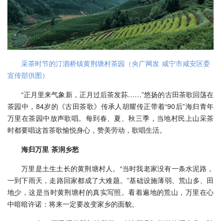
采茶时节的汀泗桥镇黄荆塘村茶园（央广网发 咸宁市咸安区委
宣传部供图）
“正月里来气象新，正月过后茶发荪……”悠扬的古田茶歌回荡在
茶园中，84岁的《古田茶歌》传承人胡耀传正带着“90后”海归青年
万里在茶园中放声歌唱。每到春、夏、秋三季，当地村民上山采茶
时都要唱这首茶歌愉悦身心，赞美劳动，歌唱生活。
海归万里 茶润乡愁
万里是土生土长的黄荆塘村人。“当时我老家没有一条水泥路，
一到下雨天，走路回家都成了大难题。”基础设施薄弱、荒山多、田
地少，这是当时黄荆塘村的真实写照。看着遍地的荒山，万里在心
中暗暗许诺：将来一定要改变家乡的面貌。