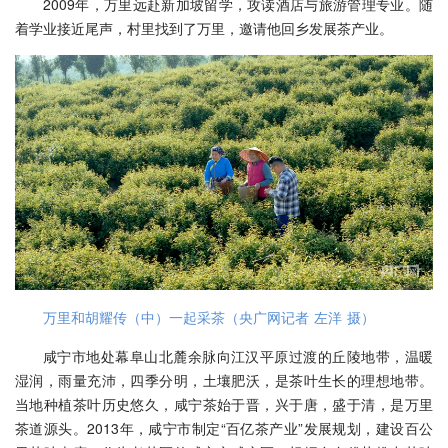
2009年，万里远赴新加坡留学，攻读酒店与旅游管理专业。随
着学业接近尾声，村里找到了万里，邀请他回乡发展茶产业。
万里和胡耀传（中）一起采茶（央广网记者 左洋 摄）
咸宁市地处幕阜山北麓余脉向江汉平原过渡的丘陵地带，温暖
湿润，雨量充沛，四季分明，土壤肥沃，是茶叶生长的理想地带。
当地种植茶叶历史悠久，咸宁茶始于晋，兴于唐，盛于清，是万里
茶道源头。2013年，咸宁市制定“百亿茶产业”发展规划，建设百公