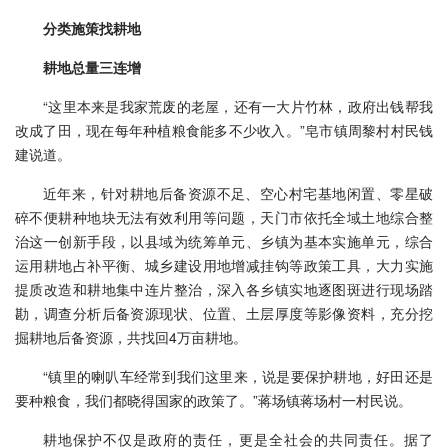
分类施策找耕地
耕地总量三连增
“这里本来是我家荒废的老屋，还有一大片竹林，政府出钱帮我
改成了田，现在每年种植粮食能多不少收入。”皂市镇周黎村村民钱
建说道。
近年来，针对耕地后备资源不足、空心村宅基地闲置、零星破
碎不便耕种地块无法有效利用等问题，天门市依托全域土地综合整
治这一创新手段，以县域为统筹单元、乡镇为基本实施单元，综合
运用耕地占补平衡、城乡建设用地增减挂钩等政策工具，大力实施
提质改造和耕地集中连片整治，深入各乡镇实地逐图斑进行现场踏
勘，调查分析后备资源现状、位置、土层厚度等影像资料，充分挖
掘耕地后备资源，共找回4万亩耕地。
“镇里的喇叭车经常到我们这里来，说是要保护耕地，好田还是
要种粮食，我们都晓得国家的政策了。”蒋场镇蒋场村一村民说。
耕地保护不仅是政府的责任，更是全社会的共同责任。据了