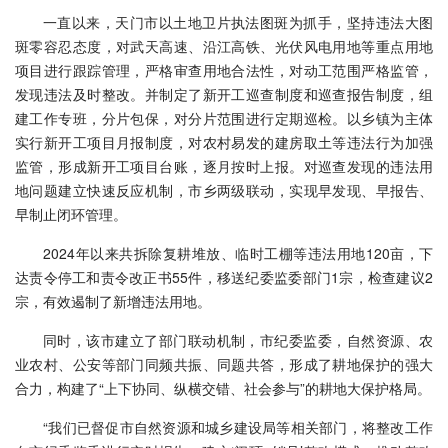
一直以来，天门市以土地卫片执法图斑为抓手，坚持违法大图
斑零容忍态度，对武天高速、沿江高铁、光伏风电用地等重点用地
项目进行跟踪管理，严格审查用地合法性，对动工范围严格监管，
发现违法及时整改。并制定了新开工巡查制度和巡查报告制度，组
建工作专班，分片包保，对分片范围进行定期巡检。以乡镇为主体
实行新开工项目月报制度，对农村易发的建房取土等违法行为加强
监管，形成新开工项目台账，逐月按时上报。对巡查发现的违法用
地问题建立快速反应机制，市乡两级联动，实现早发现、早报告、
早制止闭环管理。
2024年以来共拆除复耕堆放、临时工棚等违法用地120亩，下
达责令停工和责令改正书55件，移送纪委监委部门1宗，检查建议2
宗，有效遏制了新增违法用地。
同时，该市建立了部门联动机制，市纪委监委，自然资源、农
业农村、公安等部门同频共振、同题共答，形成了耕地保护的强大
合力，构建了“上下协同、纵横交错、社会参与”的耕地大保护格局。
“我们已督促市自然资源和城乡建设局等相关部门，将整改工作