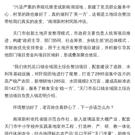
“污染严重的养殖坑塘变成新南湖湿地，新建了党员群众服务中
心，村里的路也修好了，真的做到了‘美一方’，这都是土地综合整治
带给我们真实的改变。”南湖新村村民陈冲说。
天门市创新土地开发整理模式，市政府主要负责人统筹项目推
进，构建“政府主导、部门协同、社会筹资、乡镇主抓”的总体模式，
市财政优先安排资金，用于土地开发整理项目建设，并积极引导其
他部门项目资金向项目区倾斜，形成叠加聚合效应。
“我们依托岳口镇全域国土综合整治项目，配套建设了道路、水
利等基础设施，对阡陌田地进行了规整，打造了2895亩集中连片的
高产稳产农田，新增耕地1285亩、水田规模2.9万亩，建成高标准农
田142万亩，服务了粮食安全‘稳一方’。”天门市岳口镇全域国土综合
整治项目负责人钱宏明介绍。
环境整治好了，老百姓住着舒心了，下一步该怎么办？
南湖新村依托省级示范合作社，嵌入玻璃温室大棚产业，配套
天门市中小学校外实践基地室外工程，打造种、产、研、教一体化
现代休闲农业；结合地理标志农产品“岳口芋环”“天门半夏”，助推当