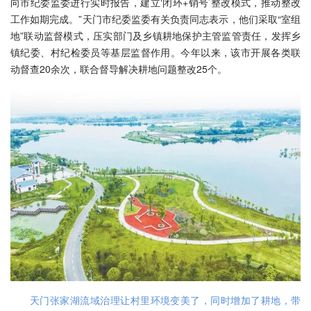
向市纪委监委进行实时报告，建立‘闭环+销号’整改模式，推动整改
工作如期完成。”天门市纪委监委有关负责同志表示，他们采取“室组
地”联动监督模式，压实部门及乡镇耕地保护主管监管责任，发挥乡
镇纪委、村纪检委员等基层监督作用。今年以来，该市开展各类联
动督查20余次，联合督导解决耕地问题整改25个。
天门张家湖流域治理让村里环境变美了，同时增加了耕地，带