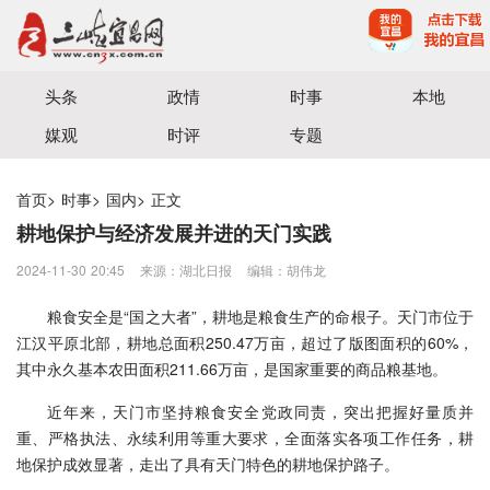
宜昌三峡融媒体中心主办
头条
政情
时事
本地
媒观
时评
专题
首页
>
时事
>
国内
>
正文
耕地保护与经济发展并进的天门实践
2024-11-30 20:45
来源：湖北日报
编辑：胡伟龙
粮食安全是“国之大者”，耕地是粮食生产的命根子。天门市位于
江汉平原北部，耕地总面积250.47万亩，超过了版图面积的60%，
其中永久基本农田面积211.66万亩，是国家重要的商品粮基地。
近年来，天门市坚持粮食安全党政同责，突出把握好量质并
重、严格执法、永续利用等重大要求，全面落实各项工作任务，耕
地保护成效显著，走出了具有天门特色的耕地保护路子。