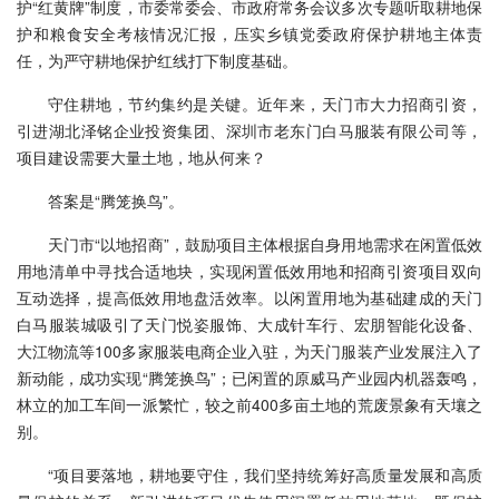
护“红黄牌”制度，市委常委会、市政府常务会议多次专题听取耕地保
护和粮食安全考核情况汇报，压实乡镇党委政府保护耕地主体责
任，为严守耕地保护红线打下制度基础。
守住耕地，节约集约是关键。近年来，天门市大力招商引资，
引进湖北泽铭企业投资集团、深圳市老东门白马服装有限公司等，
项目建设需要大量土地，地从何来？
答案是“腾笼换鸟”。
天门市“以地招商”，鼓励项目主体根据自身用地需求在闲置低效
用地清单中寻找合适地块，实现闲置低效用地和招商引资项目双向
互动选择，提高低效用地盘活效率。以闲置用地为基础建成的天门
白马服装城吸引了天门悦姿服饰、大成针车行、宏朋智能化设备、
大江物流等100多家服装电商企业入驻，为天门服装产业发展注入了
新动能，成功实现“腾笼换鸟”；已闲置的原威马产业园内机器轰鸣，
林立的加工车间一派繁忙，较之前400多亩土地的荒废景象有天壤之
别。
“项目要落地，耕地要守住，我们坚持统筹好高质量发展和高质