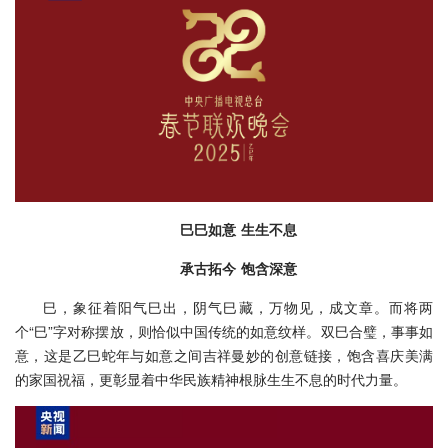
巳巳如意 生生不息
承古拓今 饱含深意
巳，象征着阳气巳出，阴气巳藏，万物见，成文章。而将两
个“巳”字对称摆放，则恰似中国传统的如意纹样。双巳合璧，事事如
意，这是乙巳蛇年与如意之间吉祥曼妙的创意链接，饱含喜庆美满
的家国祝福，更彰显着中华民族精神根脉生生不息的时代力量。