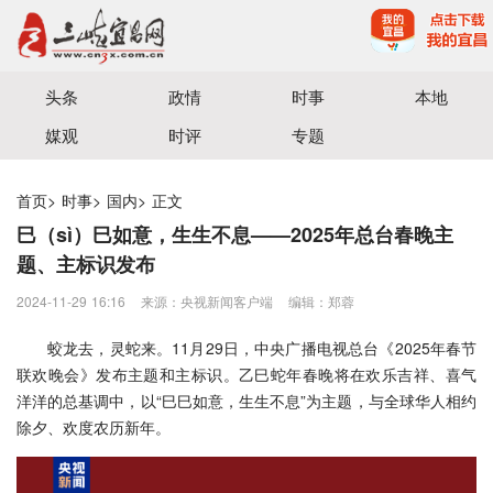
宜昌三峡融媒体中心主办
头条
政情
时事
本地
媒观
时评
专题
首页
>
时事
>
国内
>
正文
巳（sì）巳如意，生生不息——2025年总台春晚主
题、主标识发布
2024-11-29 16:16
来源：央视新闻客户端
编辑：郑蓉
蛟龙去，灵蛇来。11月29日，中央广播电视总台《2025年春节
联欢晚会》发布主题和主标识。乙巳蛇年春晚将在欢乐吉祥、喜气
洋洋的总基调中，以“巳巳如意，生生不息”为主题，与全球华人相约
除夕、欢度农历新年。