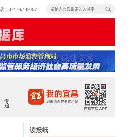
717-6449287
专题
读报纸