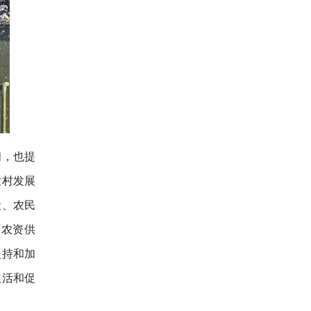
间，也提
农村发展
设、农民
动农资供
坚持和加
生活和促
。