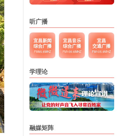
听广播
宜昌新闻
宜昌音乐
宜昌
综合广播
综合广播
交通广播
FM95.6MHZ
FM100.6MHZ
FM105.9MHZ
学理论
融媒矩阵