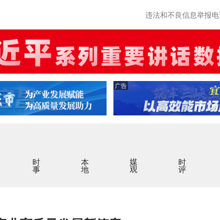
违法和不良信息举报电话：0
广告
时事
本地
媒观
时评