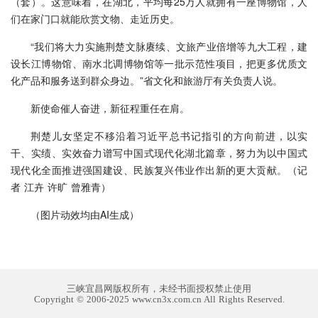
（套）。这意味着，在湖北，平均每25万人就拥有一座博物馆，人
们在家门口就能欣赏文物、走近历史。
“我们将大力实施荆楚文脉赓续、文旅产业倍增等九大工程，建
设长江博物馆、南水北调博物馆等一批示范性项目，把更多优质文
化产品和服务送到群众身边。”省文化和旅游厅有关负责人说。
新使命催人奋进，新征程重任在肩。
荆楚儿女坚定不移沿着习近平总书记指引的方向前进，以实
干、实绩、实效奋力谱写中国式现代化湖北篇章，努力为以中国式
现代化全面推进强国建设、民族复兴伟业作出新的更大贡献。（
记
者 江卉 许旷 曾雅青
）
（图片动效均由AI生成）
三峡宜昌网版权所有，未经书面授权禁止使用
Copyright © 2006-2025 www.cn3x.com.cn All Rights Reserved.