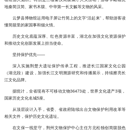
地秦简汉简、家书木牍、中华第一长文觚等文物的风采。
云梦县博物馆运用电子屏让竹简上的文字“活起来”，帮助游客读
懂简牍里的家国事和烟火情。
历史文化底蕴深厚、红色资源丰富，湖北在加强文化资源保护
和推动文化创新发展上担当使命。
坚持保护优先——
深入实施荆楚大遗址保护传承工程，推进长江国家文化公园
（湖北段）建设，加强长江文明溯源研究和传播展示，持续擦亮长
江文化品牌。
据统计，全省现有不可移动文物36473处，世界文化遗产3项，
国家历史文化名城5座。
从顶层设计入手，省委、省政府陆续出台文物保护利用改革等
相关文件，保护历史文化遗址。
在文保一线坚守，荆州文物保护中心主任方北松独创简牍脱色