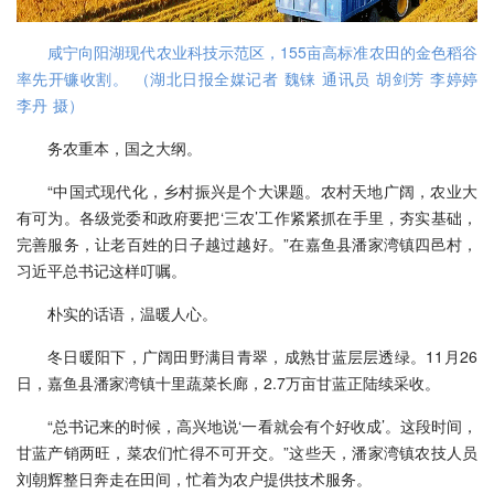
咸宁向阳湖现代农业科技示范区，155亩高标准农田的金色稻谷
率先开镰收割。 （湖北日报全媒记者 魏铼 通讯员 胡剑芳 李婷婷
李丹 摄）
务农重本，国之大纲。
“中国式现代化，乡村振兴是个大课题。农村天地广阔，农业大
有可为。各级党委和政府要把‘三农’工作紧紧抓在手里，夯实基础，
完善服务，让老百姓的日子越过越好。”在嘉鱼县潘家湾镇四邑村，
习近平总书记这样叮嘱。
朴实的话语，温暖人心。
冬日暖阳下，广阔田野满目青翠，成熟甘蓝层层透绿。11月26
日，嘉鱼县潘家湾镇十里蔬菜长廊，2.7万亩甘蓝正陆续采收。
“总书记来的时候，高兴地说‘一看就会有个好收成’。这段时间，
甘蓝产销两旺，菜农们忙得不可开交。”这些天，潘家湾镇农技人员
刘朝辉整日奔走在田间，忙着为农户提供技术服务。