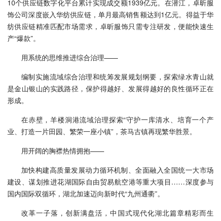
10个供应链数字化平台累计实现成交额1939亿元。在潜江，卓昕服
饰公司深度嵌入华纺供应链，单月最高销售额达到1亿元。得益于华
纺供应链精准匹配市场需求，卓昕服饰只需专注研发，便能快速生
产“爆款”。
用系统的思维推进综合治理——
编制实施流域综合治理和统筹发展规划纲要，探索绿水青山就
是金山银山的实践路径，保护得越好、发展得越好的良性循环正在
形成。
在赤壁，羊楼洞港流域治理探索“守护一库清水、培育一个产
业、打造一片田园、繁荣一座小镇”，茶马古镇再现繁华胜景。
用开阔的胸襟热情拥抱——
加快构建高质量发展动力循环机制、全面融入全国统一大市场
建设、谋划推进花湖国际自由贸易航空港等重大项目……深度参与
国内国际双循环，湖北加速迈向新时代“九州通衢”。
改革一子落，创新满盘活，中国式现代化湖北篇章精彩而生