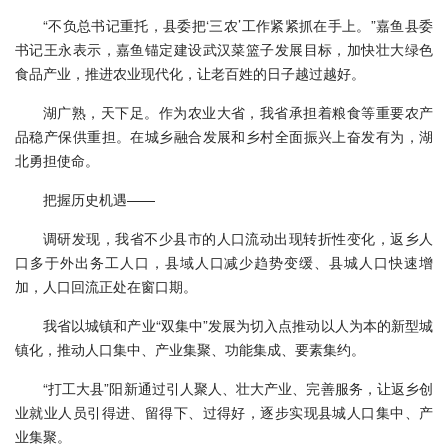
“不负总书记重托，县委把‘三农’工作紧紧抓在手上。”嘉鱼县委
书记王永表示，嘉鱼锚定建设武汉菜篮子发展目标，加快壮大绿色
食品产业，推进农业现代化，让老百姓的日子越过越好。
湖广熟，天下足。作为农业大省，我省承担着粮食等重要农产
品稳产保供重担。在城乡融合发展和乡村全面振兴上奋发有为，湖
北勇担使命。
把握历史机遇——
调研发现，我省不少县市的人口流动出现转折性变化，返乡人
口多于外出务工人口，县域人口减少趋势变缓、县城人口快速增
加，人口回流正处在窗口期。
我省以城镇和产业“双集中”发展为切入点推动以人为本的新型城
镇化，推动人口集中、产业集聚、功能集成、要素集约。
“打工大县”阳新通过引人聚人、壮大产业、完善服务，让返乡创
业就业人员引得进、留得下、过得好，逐步实现县城人口集中、产
业集聚。