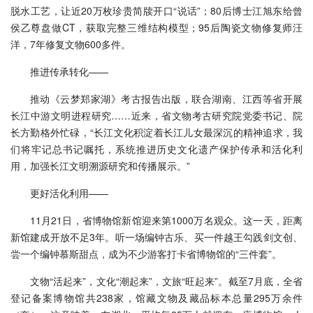
脱水工艺，让近20万枚珍贵简牍开口“说话”；80后博士江旭东给曾
侯乙尊盘做CT，获取完整三维结构模型；95后陶瓷文物修复师汪
洋，7年修复文物600多件。
推进传承转化——
推动《云梦郑家湖》考古报告出版，联合湖南、江西等省开展
长江中游文明进程研究……近来，省文物考古研究院党委书记、院
长方勤格外忙碌，“长江文化积淀着长江儿女最深沉的精神追求，我
们将牢记总书记嘱托，系统推进历史文化遗产保护传承和活化利
用，加强长江文明溯源研究和传播展示。”
更好活化利用——
11月21日，省博物馆新馆迎来第1000万名观众。这一天，距离
新馆建成开放不足3年。听一场编钟古乐、买一件越王勾践剑文创、
尝一个编钟慕斯甜点，成为不少游客打卡省博物馆的“三件套”。
文物“活起来”，文化“潮起来”，文旅“旺起来”。截至7月底，全省
登记备案博物馆共238家，馆藏文物及藏品标本总量295万余件