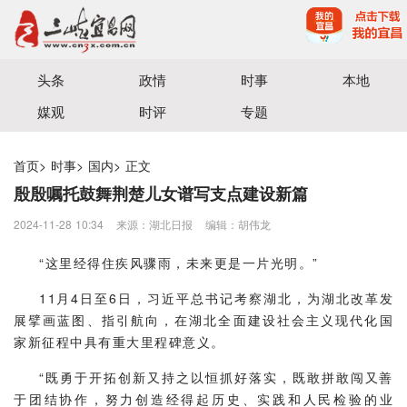
宜昌三峡融媒体中心主办
头条
政情
时事
本地
媒观
时评
专题
首页
>
时事
>
国内
>
正文
殷殷嘱托鼓舞荆楚儿女谱写支点建设新篇
2024-11-28 10:34
来源：​湖北日报
编辑：胡伟龙
“这里经得住疾风骤雨，未来更是一片光明。”
11月4日至6日，习近平总书记考察湖北，为湖北改革发
展擘画蓝图、指引航向，在湖北全面建设社会主义现代化国
家新征程中具有重大里程碑意义。
“既勇于开拓创新又持之以恒抓好落实，既敢拼敢闯又善
于团结协作，努力创造经得起历史、实践和人民检验的业