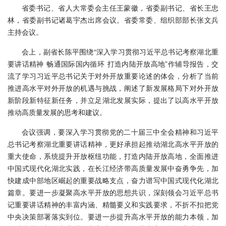
省委书记、省人大常委会主任王蒙徽，省委副书记、省长王忠
林，省委副书记诸葛宇杰出席会议。省委常委、组织部部长张文兵
主持会议。
会上，副省长陈平围绕“深入学习贯彻习近平总书记考察湖北重
要讲话精神 畅通国际国内循环 打造内陆开放高地”作辅导报告，交
流了学习习近平总书记关于对外开放重要论述的体会，分析了当前
推进高水平对外开放的机遇与挑战，阐述了新发展格局下对外开放
新阶段新特征新任务，并立足湖北发展实际，提出了以高水平开放
推动高质量发展的思考和建议。
会议强调，要深入学习贯彻党的二十届三中全会精神和习近平
总书记考察湖北重要讲话精神，更好承担起推动湖北高水平开放的
重大使命，系统提升开放枢纽功能，打造内陆开放高地，全面推进
中国式现代化湖北实践，在长江经济带高质量发展中奋勇争先，加
快建成中部地区崛起的重要战略支点，奋力谱写中国式现代化湖北
篇章。要进一步凝聚高水平开放的思想共识，深刻领会习近平总书
记重要讲话精神的丰富内涵、精髓要义和实践要求，不折不扣把党
中央决策部署落实到位。要进一步提升高水平开放的能力本领，加