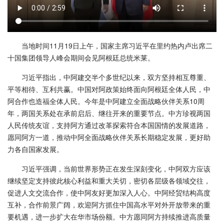
当地时间11月19日上午，国家主席习近平在里约热内卢出席二
十国集团领导人峰会期间会见阿根廷总统米莱。
习近平指出，中阿建交半个多世纪以来，双方坚持相互尊重、
平等相待、互利共赢。中国对阿政策始终面向阿根廷全体人民，中
阿合作也造福全体人民。今年是中阿建立全面战略伙伴关系10周
年，两国关系处在承前启后、继往开来的重要节点。中方珍视两国
人民传统友谊，支持阿方通过改革探索符合本国国情的发展道路，
愿同阿方一道，推动中阿全面战略伙伴关系长期稳定发展，更好助
力各自国家发展。
习近平强调，当前世界形势正在发生深刻变化，中阿双方应该
继续坚定支持彼此核心利益和重大关切，密切各层级各领域交往，
促进人文交流合作，使中阿友好更加深入人心。中阿经贸结构高度
互补，合作前景广阔，欢迎阿方抓住中国高水平对外开放带来的重
要机遇，进一步扩大在华市场份额。中方愿同阿方持续推进高质量