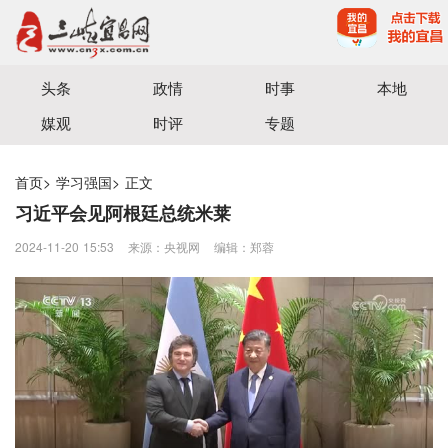
宜昌三峡融媒体中心主办
头条
政情
时事
本地
媒观
时评
专题
首页
>
学习强国
>
正文
习近平会见阿根廷总统米莱
2024-11-20 15:53
来源：央视网
编辑：郑蓉