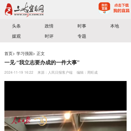
宜昌三峡融媒体中心主办
头条
政情
时事
本地
媒观
时评
专题
首页
>
学习强国
>
正文
一见·“我立志要办成的一件大事”
2024-11-19 16:22
来源：人民日报客户端
编辑：周旺成