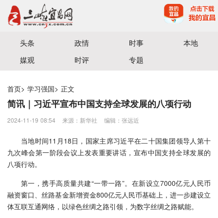
宜昌三峡融媒体中心主办
头条
政情
时事
本地
媒观
时评
专题
首页
>
学习强国
>
正文
简讯｜习近平宣布中国支持全球发展的八项行动
2024-11-19 08:54
来源：新华社
编辑：张远近
当地时间11月18日，国家主席习近平在二十国集团领导人第十
九次峰会第一阶段会议上发表重要讲话，宣布中国支持全球发展的
八项行动。
第一，携手高质量共建“一带一路”。在新设立7000亿元人民币
融资窗口、丝路基金新增资金800亿元人民币基础上，进一步建设立
体互联互通网络，以绿色丝绸之路引领，为数字丝绸之路赋能。