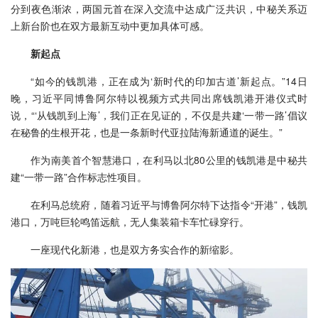
分到夜色渐浓，两国元首在深入交流中达成广泛共识，中秘关系迈
上新台阶也在双方最新互动中更加具体可感。
新起点
“如今的钱凯港，正在成为‘新时代的印加古道’新起点。”14日
晚，习近平同博鲁阿尔特以视频方式共同出席钱凯港开港仪式时
说，“‘从钱凯到上海’，我们正在见证的，不仅是共建‘一带一路’倡议
在秘鲁的生根开花，也是一条新时代亚拉陆海新通道的诞生。”
作为南美首个智慧港口，在利马以北80公里的钱凯港是中秘共
建“一带一路”合作标志性项目。
在利马总统府，随着习近平与博鲁阿尔特下达指令“开港”，钱凯
港口，万吨巨轮鸣笛远航，无人集装箱卡车忙碌穿行。
一座现代化新港，也是双方务实合作的新缩影。