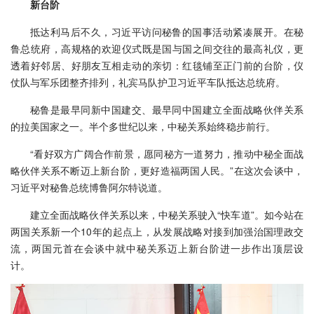
新台阶
抵达利马后不久，习近平访问秘鲁的国事活动紧凑展开。在秘
鲁总统府，高规格的欢迎仪式既是国与国之间交往的最高礼仪，更
透着好邻居、好朋友互相走动的亲切：红毯铺至正门前的台阶，仪
仗队与军乐团整齐排列，礼宾马队护卫习近平车队抵达总统府。
秘鲁是最早同新中国建交、最早同中国建立全面战略伙伴关系
的拉美国家之一。半个多世纪以来，中秘关系始终稳步前行。
“看好双方广阔合作前景，愿同秘方一道努力，推动中秘全面战
略伙伴关系不断迈上新台阶，更好造福两国人民。”在这次会谈中，
习近平对秘鲁总统博鲁阿尔特说道。
建立全面战略伙伴关系以来，中秘关系驶入“快车道”。如今站在
两国关系新一个10年的起点上，从发展战略对接到加强治国理政交
流，两国元首在会谈中就中秘关系迈上新台阶进一步作出顶层设
计。