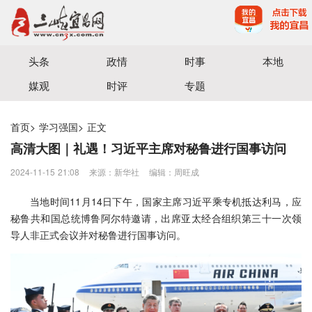
宜昌三峡融媒体中心主办
头条
政情
时事
本地
媒观
时评
专题
首页
>
学习强国
>
正文
高清大图｜礼遇！习近平主席对秘鲁进行国事访问
2024-11-15 21:08
来源：新华社
编辑：周旺成
当地时间11月14日下午，国家主席习近平乘专机抵达利马，应
秘鲁共和国总统博鲁阿尔特邀请，出席亚太经合组织第三十一次领
导人非正式会议并对秘鲁进行国事访问。