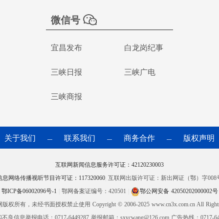
微信号
宜昌发布
白龙岗纪事
三峡日报
三峡广电
三峡商报
关于我们
联系我们
商务合作
版权声明
—
—
—
互联网新闻信息服务许可证：42120230003
信息网络传播视听节目许可证：117320060
|
互联网出版许可证：新出网证（鄂）字008
鄂ICP备06002096号-1
|
鄂网备案证编号：420501
|
鄂公网安备 42050202000002号
网版权所有，未经书面授权禁止使用
Copyright © 2006-2025 www.cn3x.com.cn All Right
良信息举报电话：0717-6449287 举报邮箱：sxycwang@126.com 广告热线：0717-644