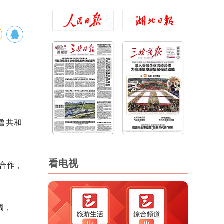
秘鲁共和
。
看电视
实合作，
调，