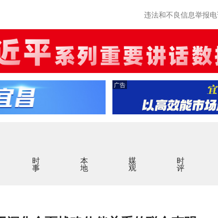
违法和不良信息举报电话：0
广告
时事
本地
媒观
时评