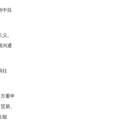
动中拉
主义。
强沟通
易往
双方重申
、贸易、
生能