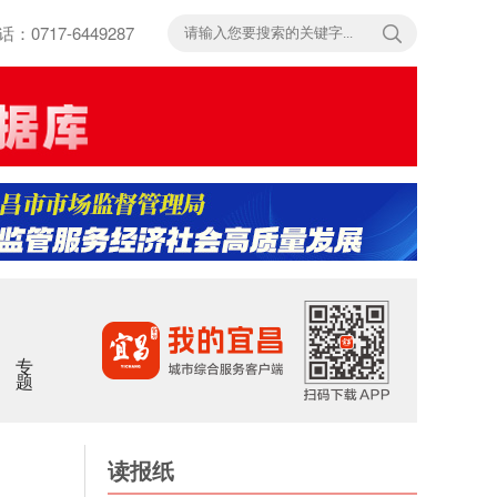
717-6449287
专题
读报纸