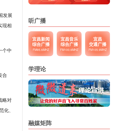
国发展
听广播
实现相
宜昌新闻
宜昌音乐
宜昌
综合广播
综合广播
交通广播
一个中
FM95.6MHZ
FM100.6MHZ
FM105.9MHZ
学理论
疫合
战略对
规范化、
融媒矩阵