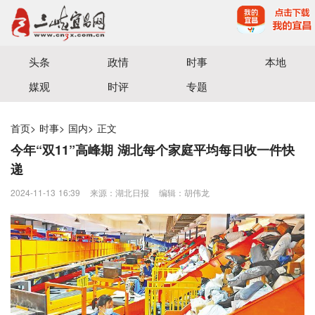
宜昌三峡融媒体中心主办
头条
政情
时事
本地
媒观
时评
专题
首页
>
时事
>
国内
>
正文
今年“双11”高峰期 湖北每个家庭平均每日收一件快
递
2024-11-13 16:39
来源：湖北日报
编辑：胡伟龙