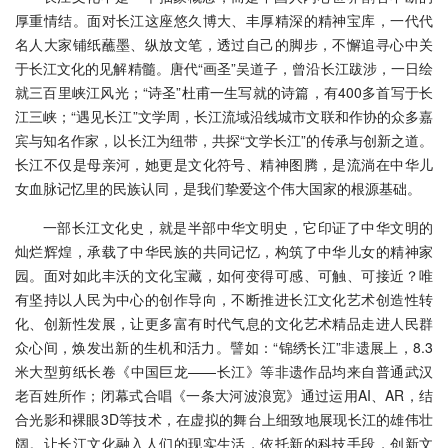
厚重情结。面对长江这座悠久博大、丰厚精深的精神宝库，一代代
名人大家铺纸蘸墨、纵放文笔，透过自己的脚步，不懈追寻心中关
于长江文化的见解精髓。唐代“画圣”吴道子，曾沿长江跋涉，一日绘
就三百里峡江风光；“诗圣”杜甫一生写就的诗篇，有400多首写于长
江三峡；“遇见长江”文学周，长江流域沿线城市文联和作协的众多嘉
宾与知名作家，以长江为纽带，共探“文学长江”的传承与创新之道。
长江不仅是母亲河，她更是文化符号、精神图腾，是流淌在中华儿
女血脉记忆里的民族认同，是我们挚爱这个伟大国家的根源基础。
一部长江文化史，就是半部中华文明史，它印证了中华文明的
灿烂辉煌，承载了中华民族的共同记忆，构筑了中华儿女的精神家
园。面对如此丰沃的文化宝藏，如何变得可感、可触、可接近？唯
有坚持以人民为中心的创作导向，不断推进长江文化艺术创造性转
化、创新性发展，让更多富有时代气息的文化艺术精品走进人民群
众心间，焕发出新的生机和活力。譬如：“锦绣长江”非遗展上，8.3
米大型剪纸长卷《中国巨龙——长江》等非遗作品均来自普通武汉
老百姓所作；闭幕式合唱《一条大河波浪宽》通过运用AI、AR，结
合光影和裸眼3D等技术，在虚拟的舞台上细致地展现长江的雄伟壮
阔。让长江文化融入人们的现实生活，依托新的科技手段，创新文