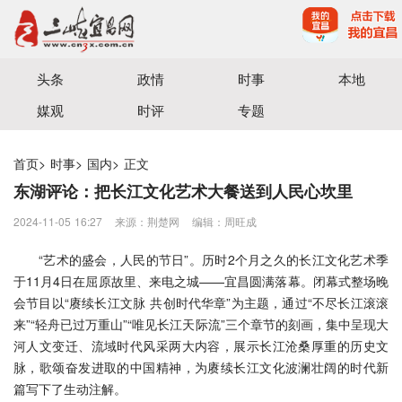
宜昌三峡融媒体中心主办
头条
政情
时事
本地
媒观
时评
专题
首页
>
时事
>
国内
>
正文
东湖评论：把长江文化艺术大餐送到人民心坎里
2024-11-05 16:27
来源：荆楚网
编辑：周旺成
“艺术的盛会，人民的节日”。历时2个月之久的长江文化艺术季
于11月4日在屈原故里、来电之城——宜昌圆满落幕。闭幕式整场晚
会节目以“赓续长江文脉 共创时代华章”为主题，通过“不尽长江滚滚
来”“轻舟已过万重山”“唯见长江天际流”三个章节的刻画，集中呈现大
河人文变迁、流域时代风采两大内容，展示长江沧桑厚重的历史文
脉，歌颂奋发进取的中国精神，为赓续长江文化波澜壮阔的时代新
篇写下了生动注解。