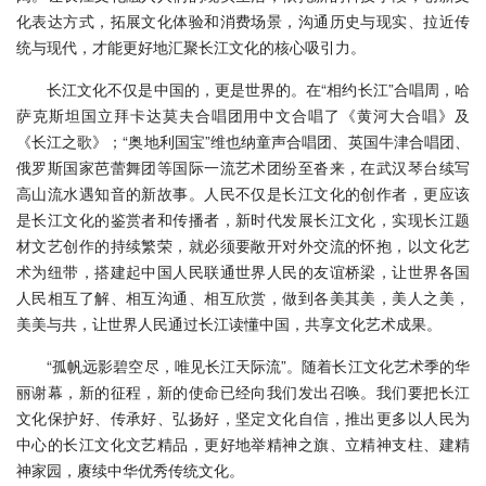
化表达方式，拓展文化体验和消费场景，沟通历史与现实、拉近传
统与现代，才能更好地汇聚长江文化的核心吸引力。
长江文化不仅是中国的，更是世界的。在“相约长江”合唱周，哈
萨克斯坦国立拜卡达莫夫合唱团用中文合唱了《黄河大合唱》及
《长江之歌》；“奥地利国宝”维也纳童声合唱团、英国牛津合唱团、
俄罗斯国家芭蕾舞团等国际一流艺术团纷至沓来，在武汉琴台续写
高山流水遇知音的新故事。人民不仅是长江文化的创作者，更应该
是长江文化的鉴赏者和传播者，新时代发展长江文化，实现长江题
材文艺创作的持续繁荣，就必须要敞开对外交流的怀抱，以文化艺
术为纽带，搭建起中国人民联通世界人民的友谊桥梁，让世界各国
人民相互了解、相互沟通、相互欣赏，做到各美其美，美人之美，
美美与共，让世界人民通过长江读懂中国，共享文化艺术成果。
“孤帆远影碧空尽，唯见长江天际流”。随着长江文化艺术季的华
丽谢幕，新的征程，新的使命已经向我们发出召唤。我们要把长江
文化保护好、传承好、弘扬好，坚定文化自信，推出更多以人民为
中心的长江文化文艺精品，更好地举精神之旗、立精神支柱、建精
神家园，赓续中华优秀传统文化。