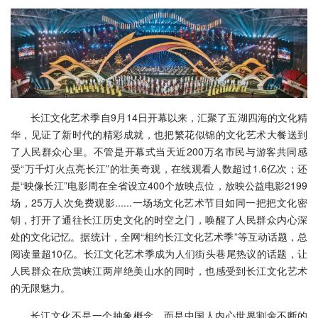
长江文化艺术季自9月14日开幕以来，汇聚了五湖四海的文化精
华，见证了新时代的精彩成就，也把繁花似锦的文化艺术大餐送到
了人民群众心里。不管是开幕式当天近200万名市民与游客共同感
受“万千灯火点亮长江”的壮美奇观，在线观看人数超过1.6亿次；还
是“映像长江”电影周在全省设立400个放映点位，放映公益电影2199
场，25万人次免费观影......一场场文化艺术节目如同一把把文化密
钥，打开了通往长江历史文化的时空之门，唤醒了人民群众内心深
处的文化记忆。据统计，全网“相约长江文化艺术季”等互动话题，总
阅读量超10亿。长江文化艺术季成为人们街头巷尾热议的话题，让
人民群众在欣赏峡江两岸绝美山水的同时，也感受到长江文化艺术
的无限魅力。
长江文化不是一个抽象概念，而是中国人内心世界割舍不断的