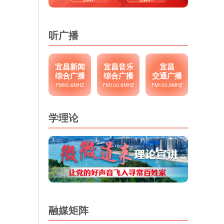
听广播
宜昌新闻
宜昌音乐
宜昌
综合广播
综合广播
交通广播
FM95.6MHZ
FM100.6MHZ
FM105.9MHZ
学理论
融媒矩阵