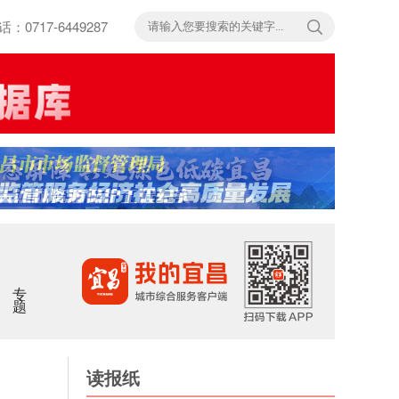
717-6449287
专题
读报纸