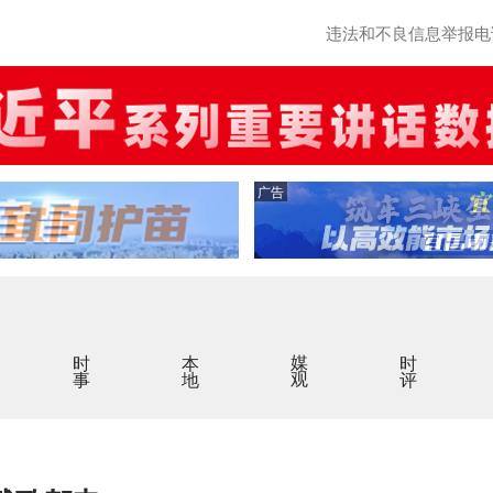
违法和不良信息举报电话：0
广告
时事
本地
媒观
时评