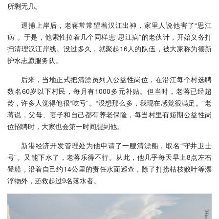
所剩无几。
退捕上岸后，老蒋常常望着汉江出神，家里人说他害了“思江
病”。于是，他索性拉着几个同样患“思江病”的老伙计，开始义务打
扫清理汉江岸线。没过多久，就聚起16人的队伍，被大家称为德新
护水志愿服务队。
后来，当地正式把清漂员列入公益性岗位，在沿江每个村选聘
数名60岁以下村民，每月有1000多元补贴。但当时，老蒋已经超
龄，许多人觉得他很“吃亏”。“没想那么多，我现在感觉很满足。”老
蒋说，父母、妻子和自己都有养老保险，每当村里有短期公益性岗
位招聘时，大家也会第一时间想到他。
新港经济开发管理处为他申请了一艘清漂船，取名“守井卫士
号”。又能下水了，老蒋乐得不行。从此，他几乎每天早上8点左右
登船，沿着自己约14公里的责任水面巡查，除了打捞枯枝败叶等漂
浮物外，还救起过9名落水者。