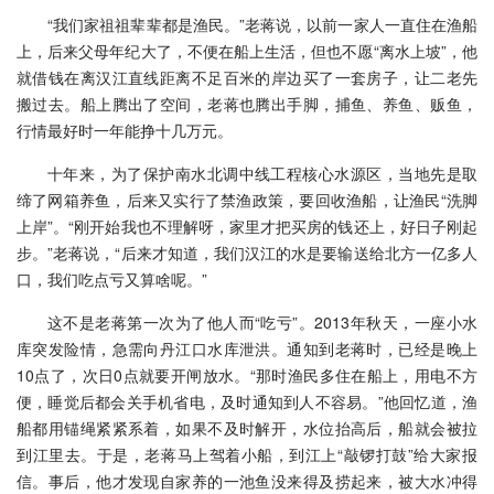
“我们家祖祖辈辈都是渔民。”老蒋说，以前一家人一直住在渔船
上，后来父母年纪大了，不便在船上生活，但也不愿“离水上坡”，他
就借钱在离汉江直线距离不足百米的岸边买了一套房子，让二老先
搬过去。船上腾出了空间，老蒋也腾出手脚，捕鱼、养鱼、贩鱼，
行情最好时一年能挣十几万元。
十年来，为了保护南水北调中线工程核心水源区，当地先是取
缔了网箱养鱼，后来又实行了禁渔政策，要回收渔船，让渔民“洗脚
上岸”。“刚开始我也不理解呀，家里才把买房的钱还上，好日子刚起
步。”老蒋说，“后来才知道，我们汉江的水是要输送给北方一亿多人
口，我们吃点亏又算啥呢。”
这不是老蒋第一次为了他人而“吃亏”。2013年秋天，一座小水
库突发险情，急需向丹江口水库泄洪。通知到老蒋时，已经是晚上
10点了，次日0点就要开闸放水。“那时渔民多住在船上，用电不方
便，睡觉后都会关手机省电，及时通知到人不容易。”他回忆道，渔
船都用锚绳紧紧系着，如果不及时解开，水位抬高后，船就会被拉
到江里去。于是，老蒋马上驾着小船，到江上“敲锣打鼓”给大家报
信。事后，他才发现自家养的一池鱼没来得及捞起来，被大水冲得