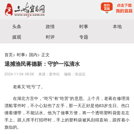
宜昌三峡融媒体中心主办
头条
政情
时事
本地
媒观
时评
专题
首页
>
时事
>
国内
>
正文
退捕渔民蒋德新：守护一泓清水
2024-11-04 08:56
来源：新华社
编辑：张远近
老蒋又“吃亏”了。
在湖北方言中，“吃亏”有“吃苦”的意思。上个月，老蒋在修理清
漂船零件时，不小心划伤了左手，那一天正好是他63岁生日。伤口
缠着绷带，不能沾水。他为了做事方便，将一个透明塑料袋套在左
手上。跟人挥手打招呼时，手上的塑料袋被风刮得直响，跟挥着小
旗似的。